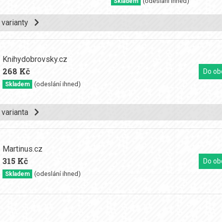
(odeslání ihned)
Skladem
í varianty
Knihydobrovsky.cz
268 Kč
Do ob
(odeslání ihned)
Skladem
í varianta
Martinus.cz
315 Kč
Do ob
(odeslání ihned)
Skladem