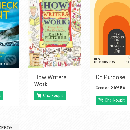
How Writers
On Purpose
Work
269 Kč
Cena od
t
Chci koupit
Chci koupit