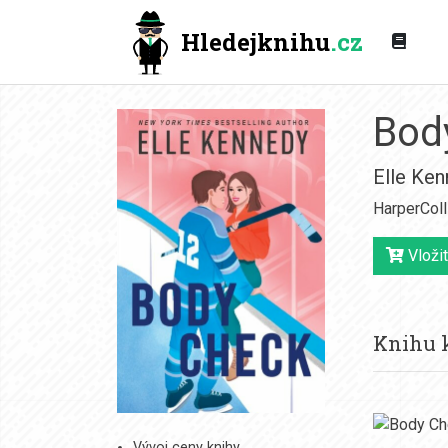
Hledejknihu
.cz
Bod
Elle Ke
HarperColl
Vložit
Knihu k
Vývoj ceny knihy