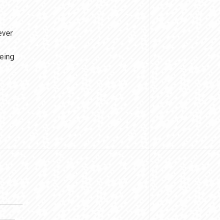
ever
eing