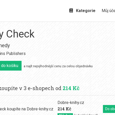
Kategorie
Můj úč
y Check
nnedy
ins Publishers
 do košíku
a najít nejvýhodnější cenu za celou objednávku
oupíte v 3 e-shopech od
214 Kč
Dobre-knihy.cz
214 Kč
Do ob