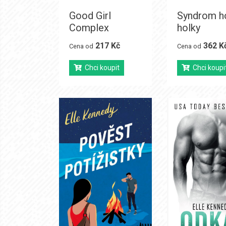
Good Girl
Syndrom h
Complex
holky
217 Kč
362 K
Cena od
Cena od
Chci koupit
Chci koupi