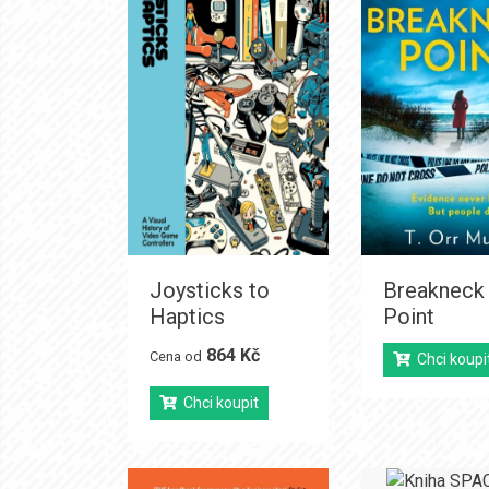
Joysticks to
Breakneck
Haptics
Point
864 Kč
Cena od
Chci koupi
Chci koupit