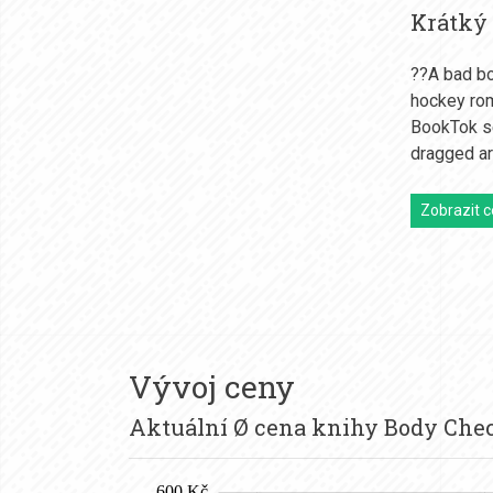
Krátký
??A bad bo
hockey rom
BookTok se
dragged ar
Zobrazit c
Vývoj ceny
Aktuální Ø cena knihy Body Che