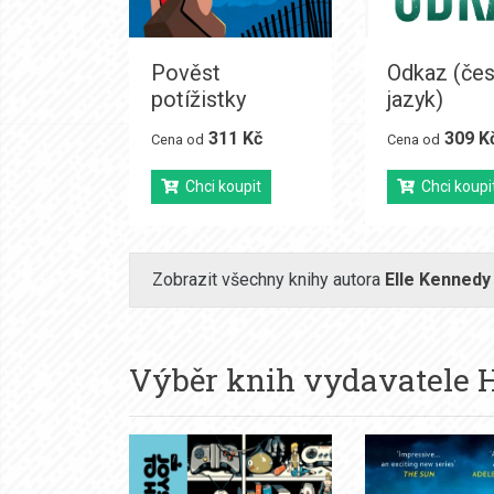
Pověst
Odkaz (če
potížistky
jazyk)
311 Kč
309 K
Cena od
Cena od
Chci koupit
Chci koupi
Zobrazit všechny knihy autora
Elle Kennedy
Výběr knih vydavatele
H