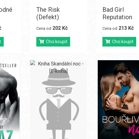
odné
The Risk
Bad Girl
(Defekt)
Reputation
č
202 Kč
213 Kč
Cena od
Cena od
t
Chci koupit
Chci koupit