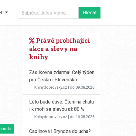
et
Právě probíhající
akce a slevy na
knihy
Zásilkovna zdarma! Celý týden
pro Česko i Slovensko
Knihydobrovsky.cz
| do 09.08.2026
Léto bude čtivé. Čtení na chatu
i k moři se slevou až 80 %
Knihydobrovsky.cz
| do 16.08.2026
chodu
Caplinová i Bryndza do ucha?