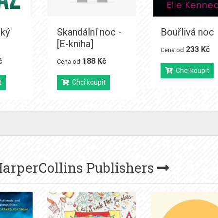
ský
Skandální noc -
Bouřlivá noc
[E-kniha]
233 Kč
Cena od
č
188 Kč
Cena od
Chci koupit
t
Chci koupit
arperCollins Publishers