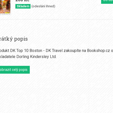
(odeslání ihned)
Skladem
rátký popis
odukt DK Top 10 Boston - DK Travel zakoupíte na Bookshop.cz 
kladatele Dorling Kindersley Ltd.
obrazit celý popis