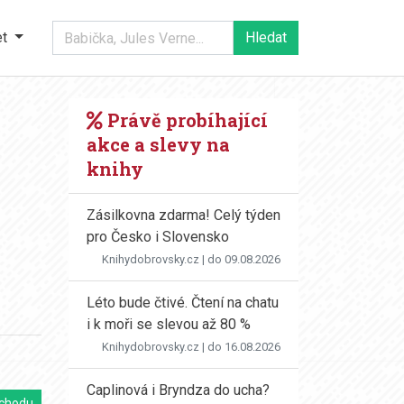
et
Právě probíhající
akce a slevy na
knihy
Zásilkovna zdarma! Celý týden
pro Česko i Slovensko
Knihydobrovsky.cz
| do 09.08.2026
Léto bude čtivé. Čtení na chatu
i k moři se slevou až 80 %
Knihydobrovsky.cz
| do 16.08.2026
Caplinová i Bryndza do ucha?
chodu