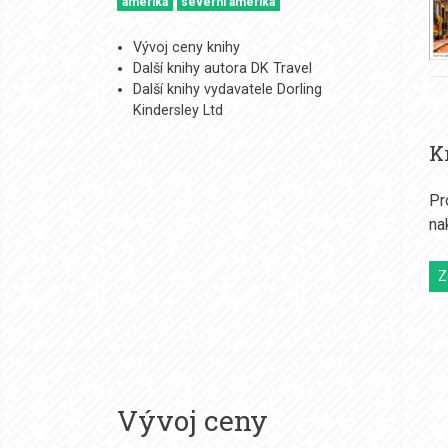
amerika
severní amerika
Vývoj ceny knihy
Další knihy autora DK Travel
Další knihy vydavatele Dorling
Kindersley Ltd
K
Pr
na
Z
Vývoj ceny