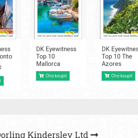
ness
DK Eyewitness
DK Eyewitne
ronto
Top 10
Top 10 The
Mallorca
Azores
č
Chci koupit
Chci koupit
t
orling Kindersley Ltd