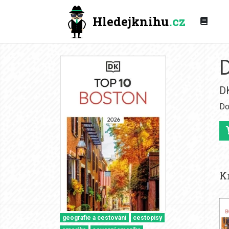
Hledejknihu
.cz
DK
Do
K
geografie a cestování
cestopisy