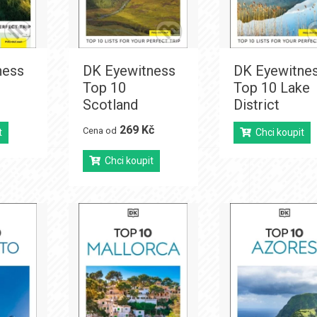
ness
DK Eyewitness
DK Eyewitne
Top 10
Top 10 Lake
Scotland
District
269 Kč
Cena od
t
Chci koupit
Chci koupit