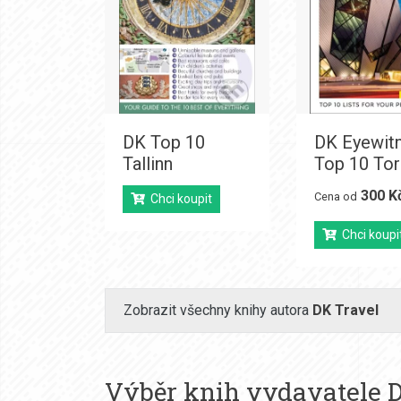
DK Top 10
DK Eyewit
Tallinn
Top 10 To
300 K
Cena od
Chci koupit
Chci koupi
Zobrazit všechny knihy autora
DK Travel
Výběr knih vydavatele
D