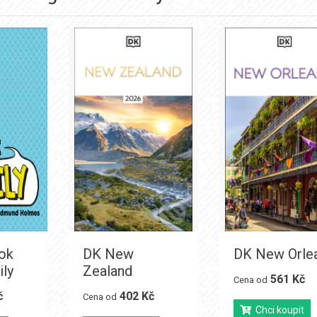
ook
DK New
DK New Orle
ly
Zealand
561 Kč
Cena od
č
402 Kč
Cena od
Chci koupit