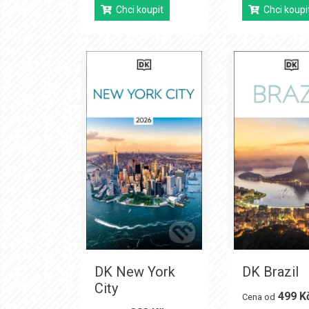
Chci koupit
Chci koupi
DK New York
DK Brazil
City
499 K
Cena od