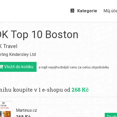
Kategorie
Můj úč
DK Top 10 Boston
 Travel
rling Kindersley Ltd
Vložit do košíku
a najít nejvýhodnější cenu za celou objednávku
nihu koupíte v 1 e-shopu od
268 Kč
Martinus.cz
268 Kč
Do ob