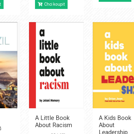
t
Chci koupit
A Little Book
A Kids Book
About Racism
About
č
Leadership