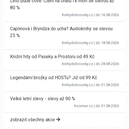
Léto bude čtivé. Čtení na chatu i k moři se slevou až
80 %
Knihydobrovsky.cz
| do 16.08.2026
Caplinová i Bryndza do ucha? Audioknihy se slevou
25 %
Knihydobrovsky.cz
| do 18.08.2026
Knižní hity od Paseky a Prostoru od 49 Kč
Knihydobrovsky.cz
| do 28.08.2026
Legendární brožky od HOSTu? Již od 99 Kč
Knihydobrovsky.cz
| do 31.08.2026
Velké letní slevy - slevy až 90 %
Kosmas.cz
| do 31.08.2026
zobrazit všechny akce