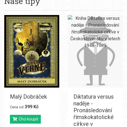
Naše tipy
Malý Dobráček
Diktatura versus
naděje -
399 Kč
Cena od
Pronásledování
římskokatolické
Chci koupit
církve v