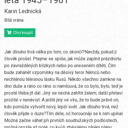
léta 1945–1961
Karin Lednická
Bílá vrána
Chci koupit
Jak dlouho trvá válka po tom, co skončí?Navždy, pokud jí
člověk prošel. Ptejme se spíše, jak může zaplnit prázdnotu
po zavražděných blízkých nebo po uneseném dítěti. Čím
bude zahánět vzpomínky na děsivý teror Němců nebo
nechtěnou tělesnou lásku Rusů. Někdo všechno zamkne na
dno duše a ráno co ráno si namlouvá, že co bylo, bylo, teď je
prostě třeba jít dál. Jiný se nechá zahltit žalem; další přetaví
prožité v nenávist. A ještě jiný ve víru, že to bude právě on,
kdo pomůže vytvořit nový, lepší svět. Jak dlouho trvá, než
člověk přijde o iluze?Tím déle, oč horoucněji se k nim upínal.
Možná začne váhat při prvních soudružských podlostech,
možná prozře až poté, co kvůli zběsilému plnění plánu