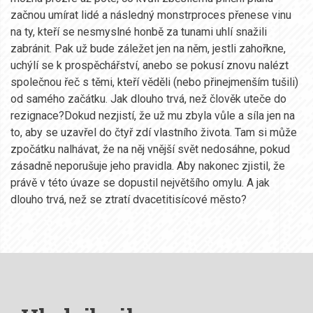
začnou umírat lidé a následný monstrproces přenese vinu
na ty, kteří se nesmyslné honbě za tunami uhlí snažili
zabránit. Pak už bude záležet jen na něm, jestli zahořkne,
uchýlí se k prospěchářství, anebo se pokusí znovu nalézt
společnou řeč s těmi, kteří věděli (nebo přinejmenším tušili)
od samého začátku. Jak dlouho trvá, než člověk uteče do
rezignace?Dokud nezjistí, že už mu zbyla vůle a síla jen na
to, aby se uzavřel do čtyř zdí vlastního života. Tam si může
zpočátku nalhávat, že na něj vnější svět nedosáhne, pokud
zásadně neporušuje jeho pravidla. Aby nakonec zjistil, že
právě v této úvaze se dopustil největšího omylu. A jak
dlouho trvá, než se ztratí dvacetitisícové město?