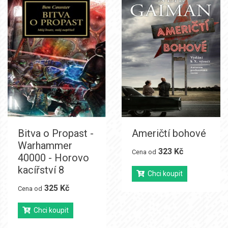
Bitva o Propast -
Američtí bohové
Warhammer
323 Kč
Cena od
40000 - Horovo
kacířství 8
Chci koupit
325 Kč
Cena od
Chci koupit