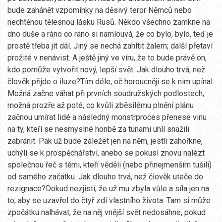
bude zahánět vzpomínky na děsivý teror Němců nebo
nechtěnou tělesnou lásku Rusů. Někdo všechno zamkne na
dno duše a ráno co ráno si namlouvá, že co bylo, bylo, teď je
prostě třeba jít dál. Jiný se nechá zahltit žalem; další přetaví
prožité v nenávist. A ještě jiný ve víru, že to bude právě on,
kdo pomůže vytvořit nový, lepší svět. Jak dlouho trvá, než
člověk přijde o iluze?Tím déle, oč horoucněji se k nim upínal.
Možná začne váhat při prvních soudružských podlostech,
možná prozře až poté, co kvůli zběsilému plnění plánu
začnou umírat lidé a následný monstrproces přenese vinu
na ty, kteří se nesmyslné honbě za tunami uhlí snažili
zabránit. Pak už bude záležet jen na něm, jestli zahořkne,
uchýlí se k prospěchářství, anebo se pokusí znovu nalézt
společnou řeč s těmi, kteří věděli (nebo přinejmenším tušili)
od samého začátku. Jak dlouho trvá, než člověk uteče do
rezignace?Dokud nezjistí, že už mu zbyla vůle a síla jen na
to, aby se uzavřel do čtyř zdí vlastního života. Tam si může
zpočátku nalhávat, že na něj vnější svět nedosáhne, pokud