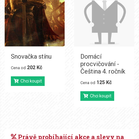
Snovačka stínu
Domácí
procvičování -
202 Kč
Cena od
Čeština 4. ročník
Chci koupit
125 Kč
Cena od
Chci koupit
Právě probíhající akce a slevy na