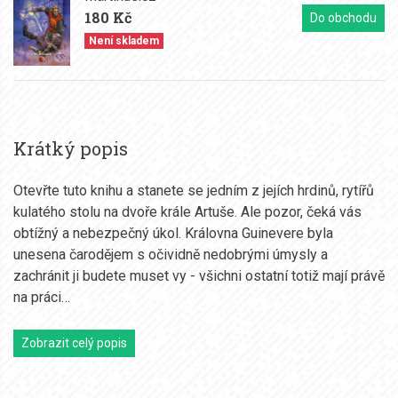
180 Kč
Do obchodu
Není skladem
Krátký popis
Otevřte tuto knihu a stanete se jedním z jejích hrdinů, rytířů
kulatého stolu na dvoře krále Artuše. Ale pozor, čeká vás
obtížný a nebezpečný úkol. Královna Guinevere byla
unesena čarodějem s očividně nedobrými úmysly a
zachránit ji budete muset vy - všichni ostatní totiž mají právě
na práci…
Zobrazit celý popis