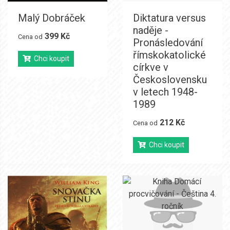
Malý Dobráček
Diktatura versus
naděje -
399 Kč
Cena od
Pronásledování
římskokatolické
Chci koupit
církve v
Československu
v letech 1948-
1989
212 Kč
Cena od
Chci koupit