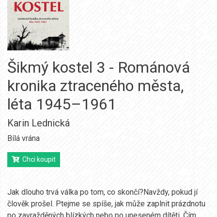
Šikmý kostel 3 - Románová
kronika ztraceného města,
léta 1945–1961
Karin Lednická
Bílá vrána
Chci koupit
Jak dlouho trvá válka po tom, co skončí?Navždy, pokud jí
člověk prošel. Ptejme se spíše, jak může zaplnit prázdnotu
po zavražděných blízkých nebo po uneseném dítěti. Čím