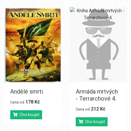
Andělé smrti
Armáda mrtvých
- Terrarchové 4.
178 Kč
Cena od
212 Kč
Cena od
Chci koupit
Chci koupit