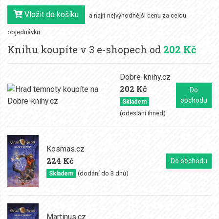
Vložit do košíku
a najít nejvýhodnější cenu za celou
objednávku
Knihu koupíte v 3 e-shopech od
202 Kč
Dobre-knihy.cz
202 Kč
Do
obchodu
Skladem
(odeslání ihned)
Kosmas.cz
224 Kč
Do obchodu
(dodání do 3 dnů)
Skladem
Martinus.cz