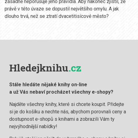
zásadně neporušuje jeho pravidla. Aby nakonec zjistil, že
právě v této úvaze se dopustil největšího omylu. A jak
dlouho trvá, než se ztratí dvacetitisícové město?
Hledejknihu
.cz
Stále hledáte nějaké knihy on-line
a už Vás nebaví procházet všechny e-shopy?
Najděte všechny knihy, které si chcete koupit. Přidejte
si je do košíku a nechte nás, abychom porovnali ceny a
dostupnost e-shopů s knihami a zobrazili Vám ty
nejvýhodnější nabídky!