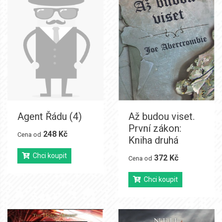
Agent Řádu (4)
Až budou viset.
První zákon:
248 Kč
Cena od
Kniha druhá
Chci koupit
372 Kč
Cena od
Chci koupit