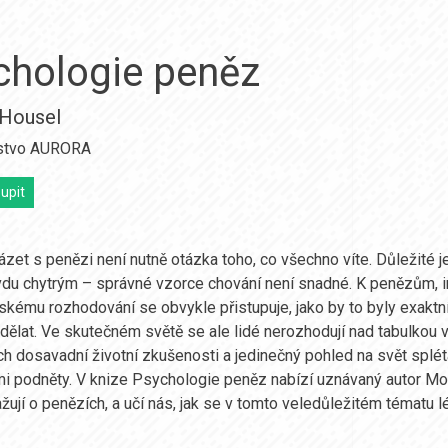
chologie peněz
Housel
stvo AURORA
upit
zet s penězi není nutně otázka toho, co všechno víte. Důležité j
vdu chytrým – správné vzorce chování není snadné. K penězům, i
skému rozhodování se obvykle přistupuje, jako by to byly exaktní
 dělat. Ve skutečném světě se ale lidé nerozhodují nad tabulkou v
ich dosavadní životní zkušenosti a jedinečný pohled na svět splét
i podněty. V knize Psychologie peněz nabízí uznávaný autor Mo
ažují o penězích, a učí nás, jak se v tomto veledůležitém tématu l