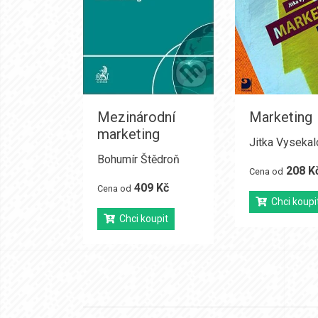
Mezinárodní
Marketing
marketing
Jitka Vysekal
Bohumír Štědroň
208 K
Cena od
409 Kč
Cena od
Chci koupi
Chci koupit