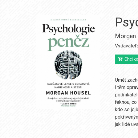
Psy
Morgan 
Vydavateľ
Chci ko
Umět zachá
i těm opra
podnikatel
řeknou, co
kde se jej
pokřiveným
jak lidé uv