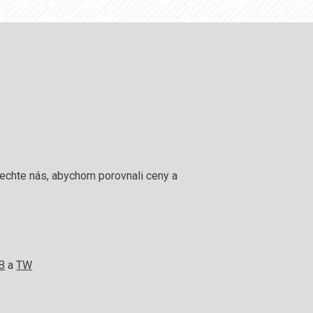
 nechte nás, abychom porovnali ceny a
!
FB
a
TW