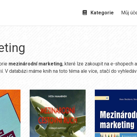
Kategorie
Můj úč
eting
orie
mezinárodní marketing
, které lze zakoupit na e-shopech a
ií. V databázi máme knih na toto téma ale více, stačí do vyhledáv