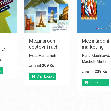
Mezinárodní
Mezinárodní
cestovní ruch
marketing
ová
Iveta Hamarneh
Hana Machková
,
č
Machek Martin
209 Kč
Cena od
t
239 Kč
Cena od
Chci koupit
Chci koupit