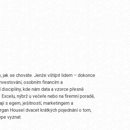
e, jak se chováte. Jenže vštípit lidem – dokonce
nvestování, osobním financím a
 disciplíny, kde nám data a vzorce přesně
 Excelu, nýbrž u večeře nebo na firemní poradě,
ají s egem, ješitností, marketingem a
rgan Housel dvacet krátkých pojednání o tom,
épe vyznat.