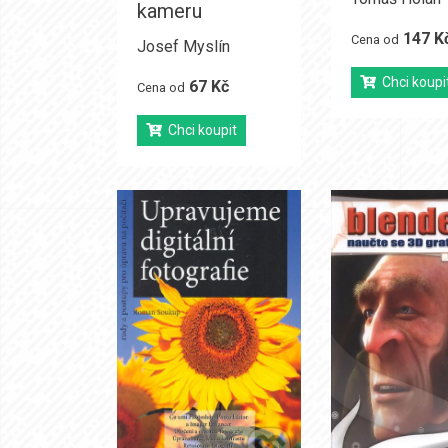
kameru
147 K
Cena od
Josef Myslín
Chci koupi
67 Kč
Cena od
Chci koupit