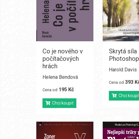
Co je nového v
Skrytá síla
počítačových
Photoshop
hrách
Harold Davis
Helena Bendová
393 K
Cena od
195 Kč
Cena od
Chci koupi
Chci koupit