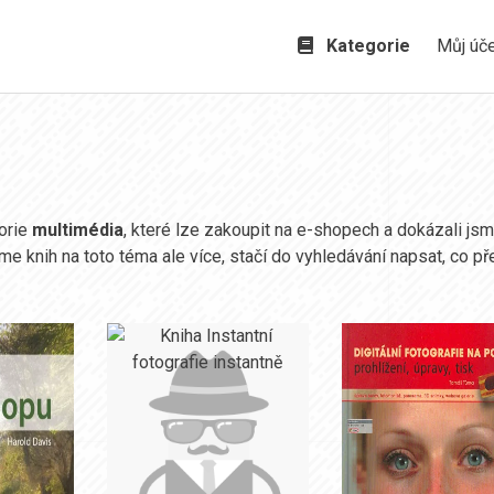
Kategorie
Můj úč
gorie
multimédia
, které lze zakoupit na e-shopech a dokázali jsm
me knih na toto téma ale více, stačí do vyhledávání napsat, co p