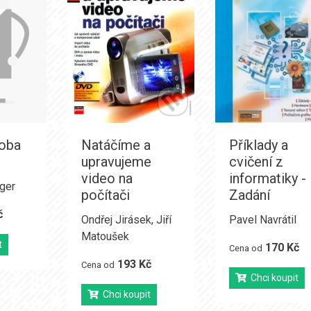
doba
Natáčíme a
Příklady a
upravujeme
cvičení z
video na
informatiky -
ger
počítači
Zadání
č
Ondřej Jirásek
,
Jiří
Pavel Navrátil
Matoušek
t
170 Kč
Cena od
193 Kč
Cena od
Chci koupit
Chci koupit