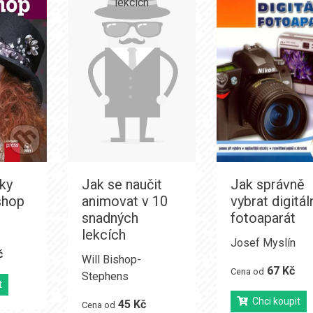
iky
Jak se naučit
Jak správně
shop
animovat v 10
vybrat digitál
snadných
fotoaparát
lekcích
Josef Myslín
č
Will Bishop-
67 Kč
Cena od
Stephens
t
Chci koupit
45 Kč
Cena od