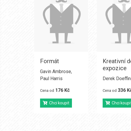
Formát
Kreativní 
expozice
Gavin Ambrose
,
Paul Harris
Derek Doeffin
176 Kč
336 K
Cena od
Cena od
Chci koupit
Chci koupi