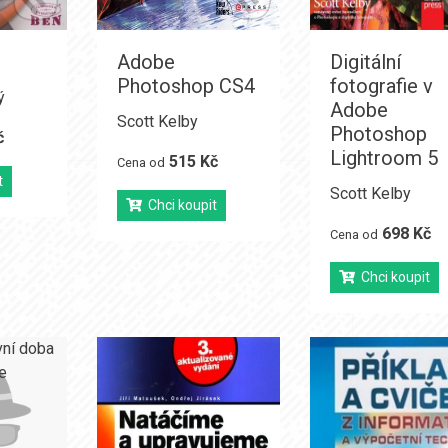
Adobe
Digitální
Photoshop CS4
fotografie v
ý
Adobe
Scott Kelby
Photoshop
č
Lightroom 5
515 Kč
Cena od
t
Scott Kelby
Chci koupit
698 Kč
Cena od
Chci koupit