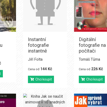
Instantní
Digitální
u
fotografie
fotografie na
instantně
počítači
Jiří Folta
Tomáš Tůma
č
144 Kč
226 Kč
Cena od
Cena od
t
Chci koupit
Chci koupit