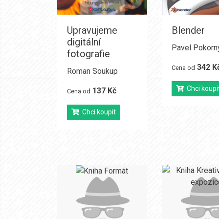
Upravujeme
Blender
digitální
Pavel Pokorn
fotografie
342 K
Cena od
Roman Soukup
Chci koupi
137 Kč
Cena od
Chci koupit