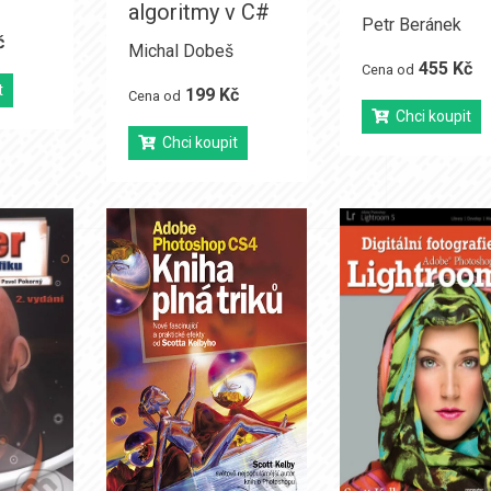
algoritmy v C#
Petr Beránek
č
Michal Dobeš
455 Kč
Cena od
t
199 Kč
Cena od
Chci koupit
Chci koupit