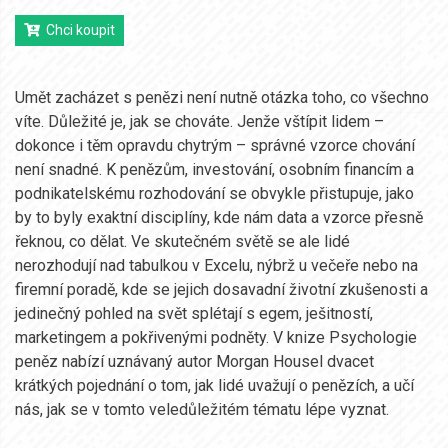
Chci koupit
Umět zacházet s penězi není nutně otázka toho, co všechno
víte. Důležité je, jak se chováte. Jenže vštípit lidem –
dokonce i těm opravdu chytrým – správné vzorce chování
není snadné. K penězům, investování, osobním financím a
podnikatelskému rozhodování se obvykle přistupuje, jako
by to byly exaktní disciplíny, kde nám data a vzorce přesně
řeknou, co dělat. Ve skutečném světě se ale lidé
nerozhodují nad tabulkou v Excelu, nýbrž u večeře nebo na
firemní poradě, kde se jejich dosavadní životní zkušenosti a
jedinečný pohled na svět splétají s egem, ješitností,
marketingem a pokřivenými podněty. V knize Psychologie
peněz nabízí uznávaný autor Morgan Housel dvacet
krátkých pojednání o tom, jak lidé uvažují o penězích, a učí
nás, jak se v tomto veledůležitém tématu lépe vyznat.