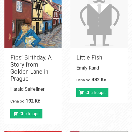
Fips’ Birthday. A
Little Fish
Story from
Emily Rand
Golden Lane in
Prague
482 Kč
Cena od
Harald Salfellner
Chci koupit
192 Kč
Cena od
Chci koupit