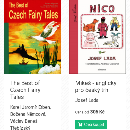
The Best of
Mikeš - anglicky
Czech Fairy
pro český trh
Tales
Josef Lada
Karel Jaromír Erben
,
306 Kč
Cena od
Božena Němcová
,
Václav Beneš
Chci koupit
Třebízský