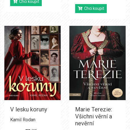
Chci koupit
Chci koupit
V lesku koruny
Marie Terezie:
Všichni věrní a
Kamil Rodan
nevěrní