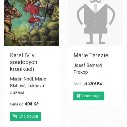
Karel IV. v
Marie Terezie
soudobých
Josef Bernard
kronikách
Prokop
Martin Nodl
,
Marie
299 Kč
Cena od
Bláhová
,
Lukšová
Zuzana
Chci koupit
404 Kč
Cena od
Chci koupit