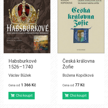
Habsburkové
Česká královna
1526–1740
Žofie
Václav Bůžek
Božena Kopičková
1 366 Kč
77 Kč
Cena od
Cena od
Chci koupit
Chci koupit