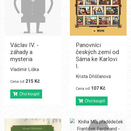
Václav IV. -
Panovníci
záhady a
českých zemí od
mysteria
Sáma ke Karlovi
I.
Vladimír Liška
Krista Dřišťanová
215 Kč
Cena od
107 Kč
Cena od
Chci koupit
Chci koupit