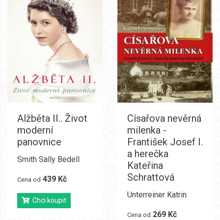
Alžběta II.. Život
Císařova nevěrná
moderní
milenka -
panovnice
František Josef I.
a herečka
Smith Sally Bedell
Kateřina
Schrattová
439 Kč
Cena od
Unterreiner Katrin
Chci koupit
269 Kč
Cena od