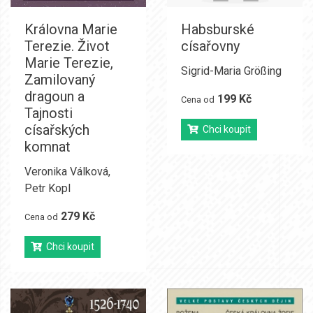
Královna Marie
Habsburské
Terezie. Život
císařovny
Marie Terezie,
Sigrid-Maria Größing
Zamilovaný
dragoun a
199 Kč
Cena od
Tajnosti
císařských
Chci koupit
komnat
Veronika Válková
,
Petr Kopl
279 Kč
Cena od
Chci koupit