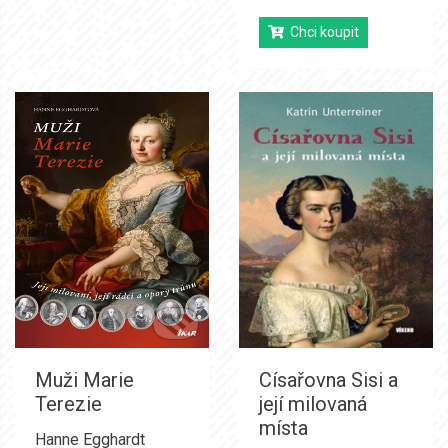
Chci koupit
Muži Marie
Císařovna Sisi a
Terezie
její milovaná
místa
Hanne Egghardt