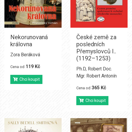
Nekorunovaná
České země za
královna
posledních
Přemyslovců I..
Zora Beráková
(1192–1253)
119 Kč
Cena od
Ph.D
,
Robert Doc.
Mgr. Robert Antonín
Chci koupit
365 Kč
Cena od
Chci koupit