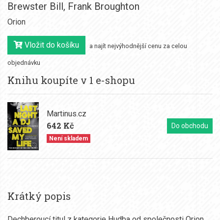
Brewster Bill
,
Frank Broughton
Orion
Vložit do košíku
a najít nejvýhodnější cenu za celou
objednávku
Knihu koupíte v 1 e-shopu
Martinus.cz
642 Kč
Do obchodu
Není skladem
Krátký popis
Dechberoucí titul z kategorie Hudba od společnosti Orion.