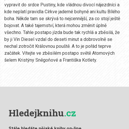
vypravit do srdce Pustiny, kde vládnou divocí nájezdníci a
kde neplatí pravidla Církve jaderné bohyně ani kultu Bílého
boha. Někde tam se skrývá to nejcennější, za co stojí ještě
bojovat. A také tajemství, která mohou změnit úplně
všechno. Tahle postapo jízda bude tak rychlá a zběsilá, že
by ji Vin Diesel vzdal do deseti minut a dobrovolně se
nechal zotročit Královnou pouště. A to je pořád teprve
začátek. Vítejte ve zběsilém postapo světě Atomových
šelem Kristýny Sněgoňové a Františka Kotlety.
Hledejknihu
.cz
Stále hledáte nějaké knihy on-line