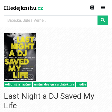
Hledejknihu
.cz
odborné a naučné
umění, design a architektura
hudba
Last Night a DJ Saved My
Life