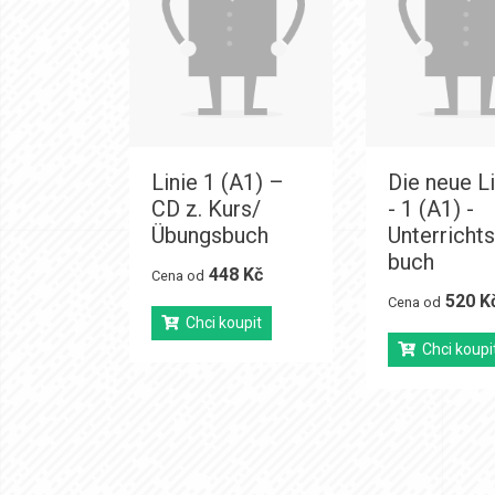
Linie 1 (A1) –
Die neue Li
CD z. Kurs/
- 1 (A1) -
Übungsbuch
Unterricht
buch
448 Kč
Cena od
520 K
Cena od
Chci koupit
Chci koupi