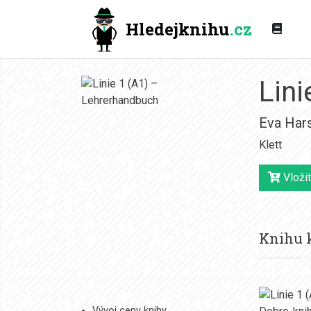
Hledejknihu
.cz
Lini
Eva Har
Klett
Vložit
Knihu k
Vývoj ceny knihy