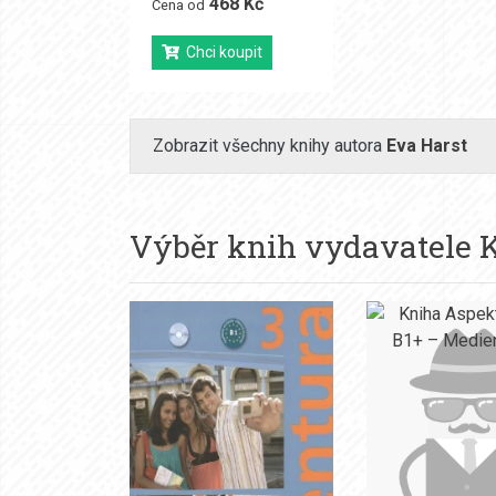
468 Kč
Cena od
Chci koupit
Zobrazit všechny knihy autora
Eva Harst
Výběr knih vydavatele
K