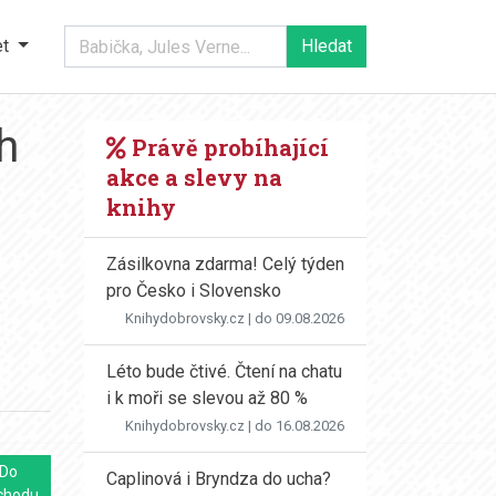
et
h
Právě probíhající
akce a slevy na
knihy
Zásilkovna zdarma! Celý týden
pro Česko i Slovensko
Knihydobrovsky.cz
| do 09.08.2026
Léto bude čtivé. Čtení na chatu
i k moři se slevou až 80 %
Knihydobrovsky.cz
| do 16.08.2026
Do
Caplinová i Bryndza do ucha?
chodu