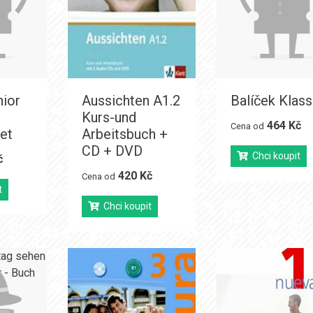
nior
Aussichten A1.2
Balíček Klass
Kurs-und
464 Kč
Cena od
et
Arbeitsbuch +
CD + DVD
Chci koupit
č
420 Kč
Cena od
t
Chci koupit