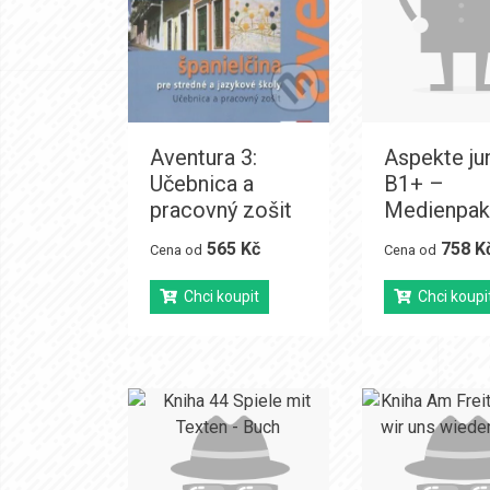
Aventura 3:
Aspekte ju
Učebnica a
B1+ –
pracovný zošit
Medienpak
565 Kč
758 K
Cena od
Cena od
Chci koupit
Chci koupi