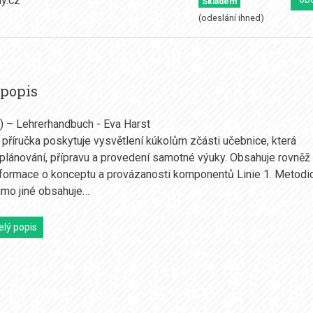
Skladem
(odeslání ihned)
 popis
1) – Lehrerhandbuch - Eva Harst
příručka poskytuje vysvětlení kúkolům zčásti učebnice, která
plánování, přípravu a provedení samotné výuky. Obsahuje rovněž
nformace o konceptu a provázanosti komponentů Linie 1. Metodi
imo jiné obsahuje…
elý popis