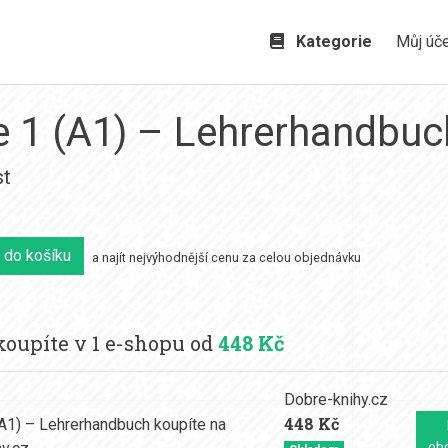
Kategorie
Můj úč
e 1 (A1) – Lehrerhandbuc
st
 do košíku
a najít nejvýhodnější cenu za celou objednávku
oupíte v 1 e-shopu od
448 Kč
Dobre-knihy.cz
448 Kč
ob