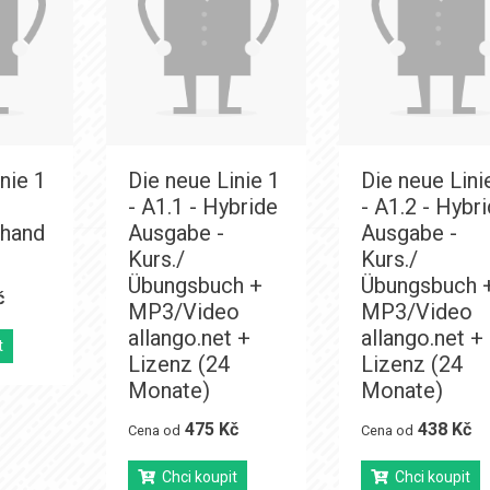
nie 1
Die neue Linie 1
Die neue Lini
- A1.1 - Hybride
- A1.2 - Hybr
shand
Ausgabe -
Ausgabe -
Kurs./
Kurs./
Übungsbuch +
Übungsbuch 
č
MP3/Video
MP3/Video
allango.net +
allango.net +
t
Lizenz (24
Lizenz (24
Monate)
Monate)
475 Kč
438 Kč
Cena od
Cena od
Chci koupit
Chci koupit