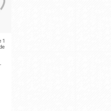
e 1
ide
+