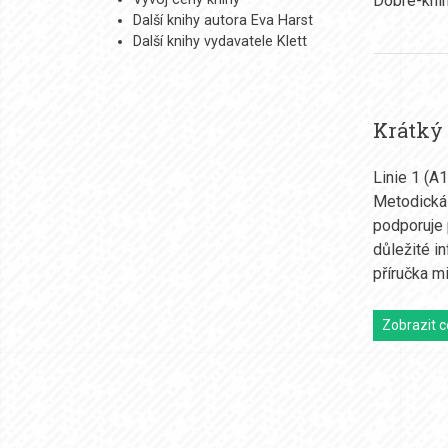
Další knihy autora Eva Harst
Další knihy vydavatele Klett
Krátký
Linie 1 (A
Metodická 
podporuje 
důležité i
příručka m
Zobrazit c