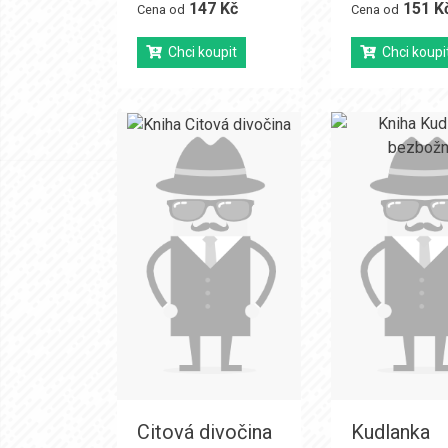
147 Kč
151 K
Cena od
Cena od
Chci koupit
Chci koupi
Citová divočina
Kudlanka