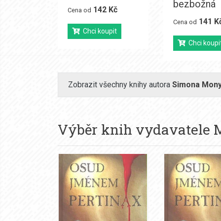
bezbožná
142 Kč
Cena od
141 K
Cena od
Chci koupit
Chci koupi
Zobrazit všechny knihy autora
Simona Mon
Výběr knih vydavatele