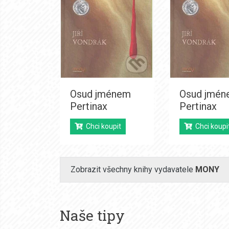
Osud jménem
Osud jmé
Pertinax
Pertinax
Chci koupit
Chci koupi
Zobrazit všechny knihy vydavatele
MONY
Naše tipy