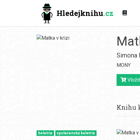
Hledejknihu
.cz
Matk
Simona
MONY
Vložit
Knihu k
beletrie
společenská beletrie