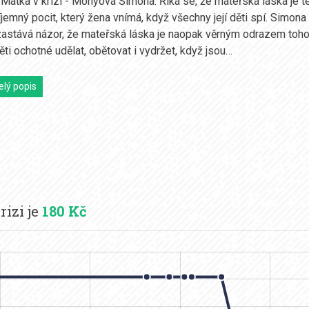
 Matka v krizi - Monyová Simona. Říká se, že mateřská láska je t
íjemný pocit, který žena vnímá, když všechny její děti spí. Simona
stává názor, že mateřská láska je naopak věrným odrazem toho
ěti ochotné udělat, obětovat i vydržet, když jsou…
elý popis
izi je
180 Kč