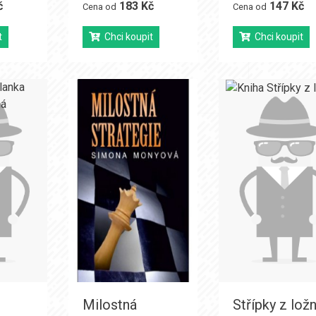
č
183 Kč
147 Kč
Cena od
Cena od
t
Chci koupit
Chci koupit
Milostná
Střípky z lož