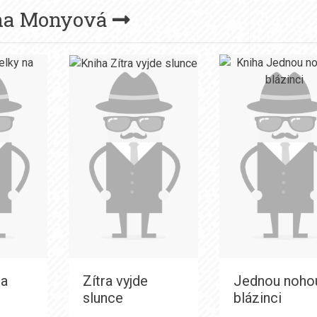
na Monyová
na
Zítra vyjde
Jednou noho
slunce
blázinci