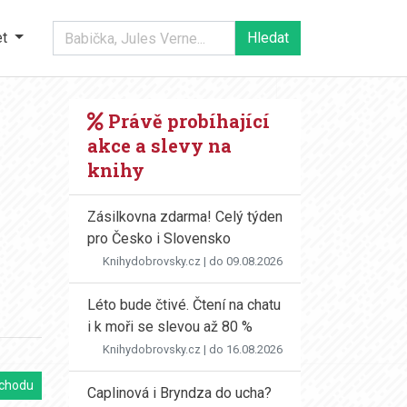
et
Právě probíhající
akce a slevy na
knihy
Zásilkovna zdarma! Celý týden
pro Česko i Slovensko
Knihydobrovsky.cz
| do 09.08.2026
Léto bude čtivé. Čtení na chatu
i k moři se slevou až 80 %
Knihydobrovsky.cz
| do 16.08.2026
chodu
Caplinová i Bryndza do ucha?