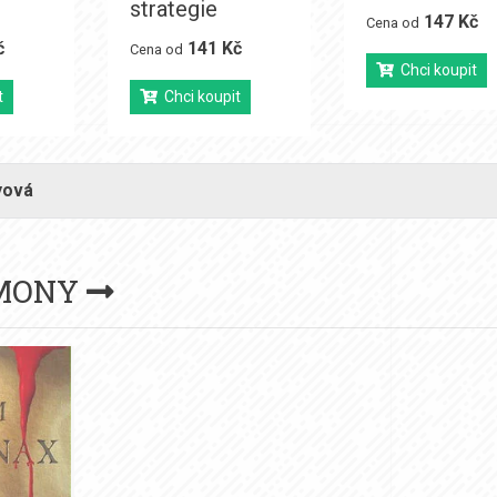
strategie
147 Kč
Cena od
č
141 Kč
Cena od
Chci koupit
t
Chci koupit
yová
MONY