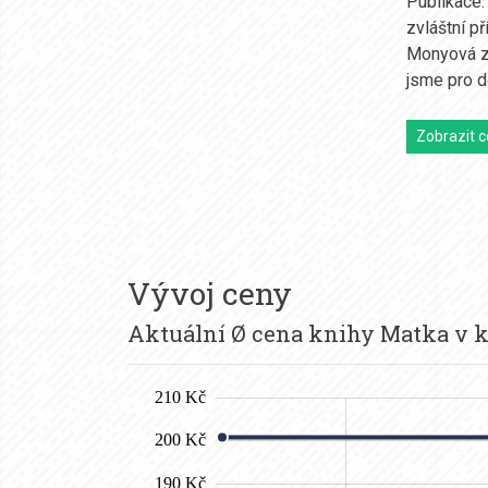
Publikace:
zvláštní př
Monyová za
jsme pro d
Zobrazit c
Vývoj ceny
Aktuální Ø cena knihy Matka v kr