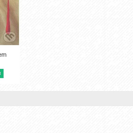
nem
t