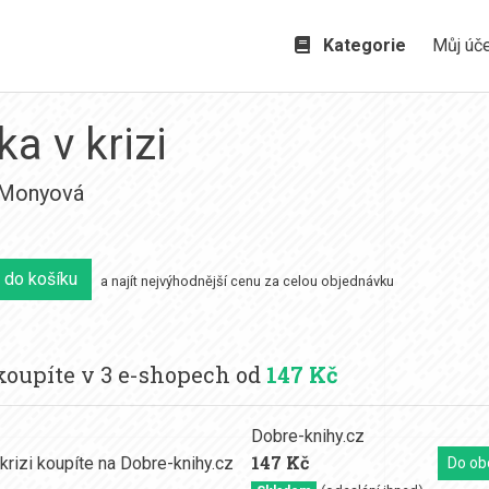
Kategorie
Můj úč
a v krizi
 Monyová
 do košíku
a najít nejvýhodnější cenu za celou objednávku
oupíte v 3 e-shopech od
147 Kč
Dobre-knihy.cz
147 Kč
Do ob