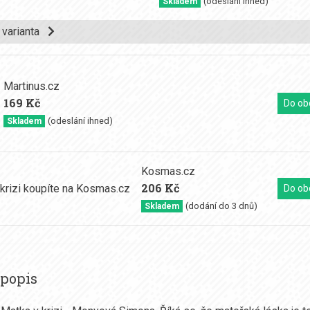
(odeslání ihned)
Skladem
í varianta
Martinus.cz
169 Kč
Do ob
(odeslání ihned)
Skladem
Kosmas.cz
206 Kč
Do ob
(dodání do 3 dnů)
Skladem
 popis