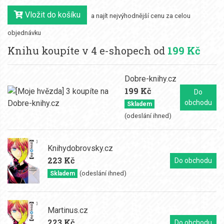
Vložit do košíku
a najít nejvýhodnější cenu za celou
objednávku
Knihu koupíte v 4 e-shopech od
199 Kč
Dobre-knihy.cz
199 Kč
Do
obchodu
Skladem
(odeslání ihned)
Knihydobrovsky.cz
223 Kč
Do obchodu
(odeslání ihned)
Skladem
Martinus.cz
223 Kč
Do obchodu