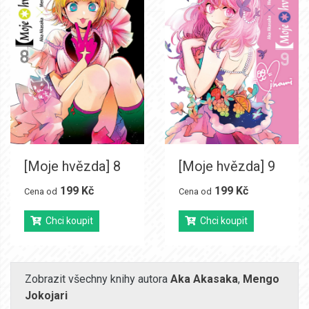
[Moje hvězda] 8
[Moje hvězda] 9
199 Kč
199 Kč
Cena od
Cena od
Chci koupit
Chci koupit
Zobrazit všechny knihy autora
Aka Akasaka
,
Mengo
Jokojari