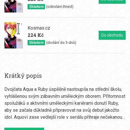
(odeslání ihned)
Skladem
Kosmas.cz
224 Kč
Do obchodu
(dodání do 3 dnů)
Skladem
Krátký popis
Dvojčata Aqua a Ruby úspěšně nastoupila na střední školu,
vyhlášenou svým zábavním uměleckým oborem. Přítomnost
spolužáků s aktivními uměleckými kariérami donutí Ruby,
aby se začala důkladně připravovat na svůj debut jakožto
idol. Aquovi zase vedlejší role v seriálu přihraje nečekanou…