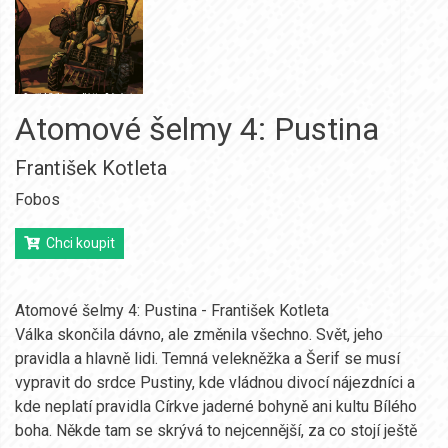
Atomové šelmy 4: Pustina
František Kotleta
Fobos
Chci koupit
Atomové šelmy 4: Pustina - František Kotleta
Válka skončila dávno, ale změnila všechno. Svět, jeho
pravidla a hlavně lidi. Temná velekněžka a Šerif se musí
vypravit do srdce Pustiny, kde vládnou divocí nájezdníci a
kde neplatí pravidla Církve jaderné bohyně ani kultu Bílého
boha. Někde tam se skrývá to nejcennější, za co stojí ještě