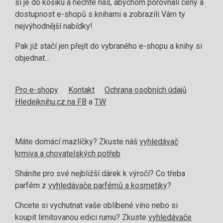
si je do košíku a nechte nás, abychom porovnali ceny a
dostupnost e-shopů s knihami a zobrazili Vám ty
nejvýhodnější nabídky!
Pak již stačí jen přejít do vybraného e-shopu a knihy si
objednat...
Pro e-shopy
Kontakt
Ochrana osobních údajů
Hledejknihu.cz na FB
a
TW
Máte domácí mazlíčky? Zkuste náš
vyhledávač
krmiva a chovatelských potřeb
Sháníte pro své nejbližší dárek k výročí? Co třeba
parfém z
vyhledávače parfémů a kosmetiky
?
Chcete si vychutnat vaše oblíbené víno nebo si
koupit limitovanou edici rumu? Zkuste
vyhledávače