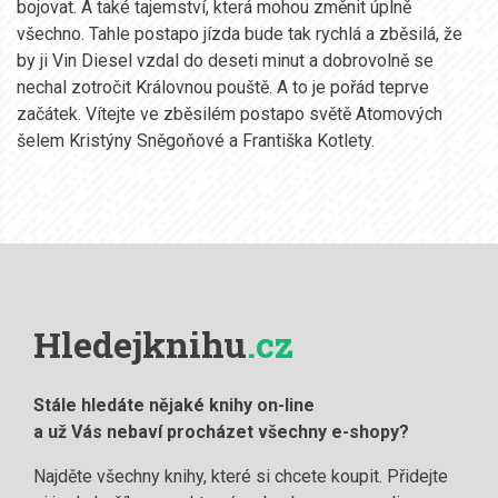
bojovat. A také tajemství, která mohou změnit úplně
všechno. Tahle postapo jízda bude tak rychlá a zběsilá, že
by ji Vin Diesel vzdal do deseti minut a dobrovolně se
nechal zotročit Královnou pouště. A to je pořád teprve
začátek. Vítejte ve zběsilém postapo světě Atomových
šelem Kristýny Sněgoňové a Františka Kotlety.
Hledejknihu
.cz
Stále hledáte nějaké knihy on-line
a už Vás nebaví procházet všechny e-shopy?
Najděte všechny knihy, které si chcete koupit. Přidejte