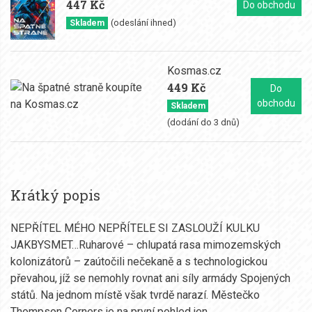
447 Kč
Do obchodu
(odeslání ihned)
Skladem
Kosmas.cz
449 Kč
Do
obchodu
Skladem
(dodání do 3 dnů)
Krátký popis
NEPŘÍTEL MÉHO NEPŘÍTELE SI ZASLOUŽÍ KULKU
JAKBYSMET…Ruharové – chlupatá rasa mimozemských
kolonizátorů – zaútočili nečekaně a s technologickou
převahou, jíž se nemohly rovnat ani síly armády Spojených
států. Na jednom místě však tvrdě narazí. Městečko
Thompson Corners je na první pohled jen…