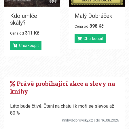
Kdo umlčel
Malý Dobráček
skály?
398 Kč
Cena od
311 Kč
Cena od
Chci koupit
Chci koupit
Právě probíhající akce a slevy na
knihy
Léto bude čtivé. Čtení na chatu i k moři se slevou až
80 %
Knihydobrovsky.cz
| do 16.08.2026