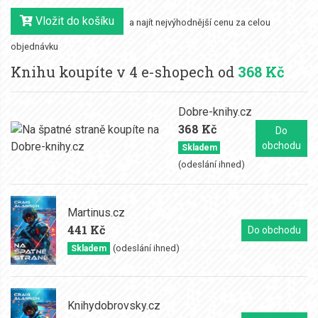
Vložit do košíku
a najít nejvýhodnější cenu za celou
objednávku
Knihu koupíte v 4 e-shopech od
368 Kč
Dobre-knihy.cz
368 Kč
Do
obchodu
Skladem
(odeslání ihned)
Martinus.cz
441 Kč
Do obchodu
(odeslání ihned)
Skladem
Knihydobrovsky.cz