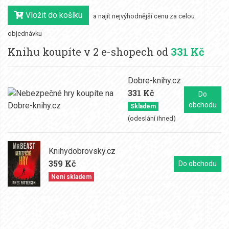
Vložit do košíku
a najít nejvýhodnější cenu za celou
objednávku
Knihu koupíte v 2 e-shopech od
331 Kč
Dobre-knihy.cz
331 Kč
Do
obchodu
Skladem
(odeslání ihned)
Knihydobrovsky.cz
359 Kč
Do obchodu
Není skladem