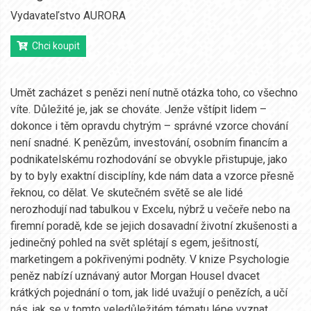
Vydavateľstvo AURORA
Chci koupit
Umět zacházet s penězi není nutně otázka toho, co všechno
víte. Důležité je, jak se chováte. Jenže vštípit lidem –
dokonce i těm opravdu chytrým – správné vzorce chování
není snadné. K penězům, investování, osobním financím a
podnikatelskému rozhodování se obvykle přistupuje, jako
by to byly exaktní disciplíny, kde nám data a vzorce přesně
řeknou, co dělat. Ve skutečném světě se ale lidé
nerozhodují nad tabulkou v Excelu, nýbrž u večeře nebo na
firemní poradě, kde se jejich dosavadní životní zkušenosti a
jedinečný pohled na svět splétají s egem, ješitností,
marketingem a pokřivenými podněty. V knize Psychologie
peněz nabízí uznávaný autor Morgan Housel dvacet
krátkých pojednání o tom, jak lidé uvažují o penězích, a učí
nás, jak se v tomto veledůležitém tématu lépe vyznat.