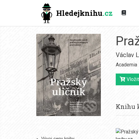
Hledejknihu
.cz
Praž
Václav 
Academia
Vložit
Knihu k
Vývoj ceny knihy