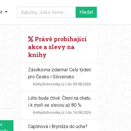
et
Právě probíhající
akce a slevy na
knihy
Zásilkovna zdarma! Celý týden
pro Česko i Slovensko
Knihydobrovsky.cz
| do 09.08.2026
Léto bude čtivé. Čtení na chatu
i k moři se slevou až 80 %
Knihydobrovsky.cz
| do 16.08.2026
o
Caplinová i Bryndza do ucha?
hodu