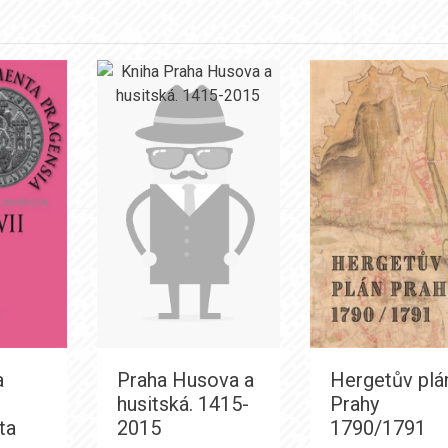
a
Praha Husova a
Hergetův plá
husitská. 1415-
Prahy
ta
2015
1790/1791