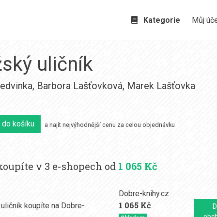
Kategorie
Můj úč
ský uličník
Ledvinka
,
Barbora Lašťovková
,
Marek Lašťovka
 do košíku
a najít nejvýhodnější cenu za celou objednávku
oupíte v 3 e-shopech od
1 065 Kč
Dobre-knihy.cz
1 065 Kč
D
obc