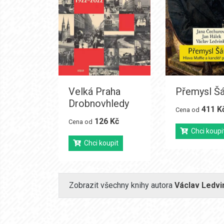
Velká Praha
Přemysl Š
Drobnovhledy
411 K
Cena od
126 Kč
Cena od
Chci koupi
Chci koupit
Zobrazit všechny knihy autora
Václav Ledvi