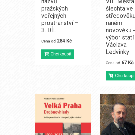
názvů
VII.. Města
pražských
šlechta ve
veřejných
středověku
prostranství –
raném
3. DÍL
novověku -
výbor statí
284 Kč
Cena od
Václava
Ledvinky
Chci koupit
67 Kč
Cena od
Chci koupi