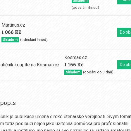
Skladem
(odeslání ihned)
Martinus.cz
1 066 Kč
Do ob
(odeslání ihned)
Skladem
Kosmas.cz
1 166 Kč
Do ob
(dodání do 3 dnů)
Skladem
 popis
ičník je publikace určená široké čtenářské veřejnosti. Svým tém
m totiž poslouží nejen jako užitečná pomůcka pro profesionální
i úřady a instituce, ale najde si své příznivce i v řadách amatérsk