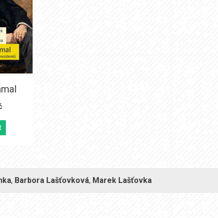
ámal
č
t
nka
,
Barbora Lašťovková
,
Marek Lašťovka