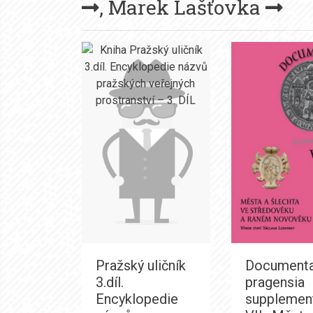
,
Marek Lašťovka
Pražský uličník
Document
3.díl.
pragensia
Encyklopedie
supplemen