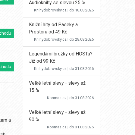
Audioknihy se slevou 25 %
Knihydobrovsky.cz
| do 18.08.2026
Knižní hity od Paseky a
Prostoru od 49 Kč
chodu
Knihydobrovsky.cz
| do 28.08.2026
Legendární brožky od HOSTu?
Již od 99 Kč
chodu
Knihydobrovsky.cz
| do 31.08.2026
Velké letní slevy - slevy až
15 %
Kosmas.cz
| do 31.08.2026
Velké letní slevy - slevy až
90 %
atem a
Kosmas.cz
| do 31.08.2026
ých