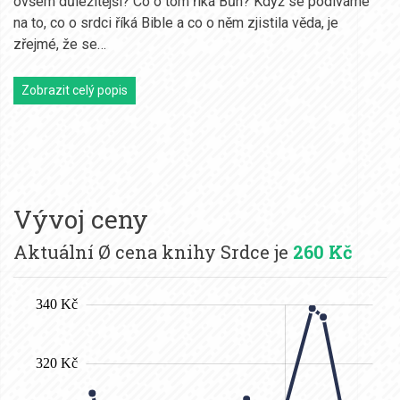
ovšem důležitější? Co o tom říká Bůh? Když se podíváme
na to, co o srdci říká Bible a co o něm zjistila věda, je
zřejmé, že se…
Zobrazit celý popis
Vývoj ceny
Aktuální Ø cena knihy Srdce je
260 Kč