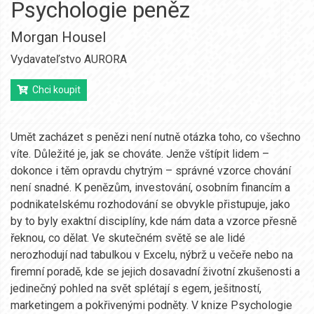
Psychologie peněz
Morgan Housel
Vydavateľstvo AURORA
Chci koupit
Umět zacházet s penězi není nutně otázka toho, co všechno
víte. Důležité je, jak se chováte. Jenže vštípit lidem –
dokonce i těm opravdu chytrým – správné vzorce chování
není snadné. K penězům, investování, osobním financím a
podnikatelskému rozhodování se obvykle přistupuje, jako
by to byly exaktní disciplíny, kde nám data a vzorce přesně
řeknou, co dělat. Ve skutečném světě se ale lidé
nerozhodují nad tabulkou v Excelu, nýbrž u večeře nebo na
firemní poradě, kde se jejich dosavadní životní zkušenosti a
jedinečný pohled na svět splétají s egem, ješitností,
marketingem a pokřivenými podněty. V knize Psychologie