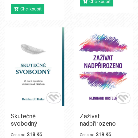
Chci koupit
Chci koupit
Skutečně
Zažívat
svobodný
nadpřirozeno
218 Kč
219 Kč
Cena od
Cena od