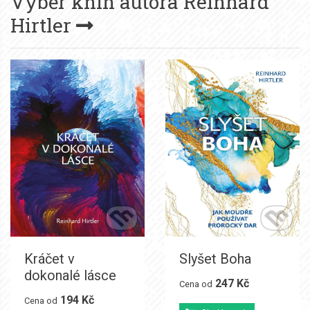
Výběr knih autora
Reinhard
Hirtler
Kráčet v
Slyšet Boha
dokonalé lásce
247 Kč
Cena od
194 Kč
Cena od