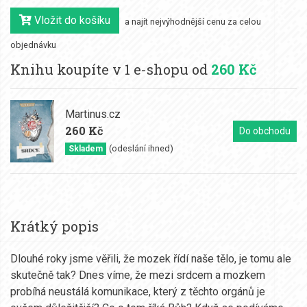
Vložit do košíku
a najít nejvýhodnější cenu za celou
objednávku
Knihu koupíte v 1 e-shopu od
260 Kč
Martinus.cz
260 Kč
Do obchodu
(odeslání ihned)
Skladem
Krátký popis
Dlouhé roky jsme věřili, že mozek řídí naše tělo, je tomu ale
skutečně tak? Dnes víme, že mezi srdcem a mozkem
probíhá neustálá komunikace, který z těchto orgánů je