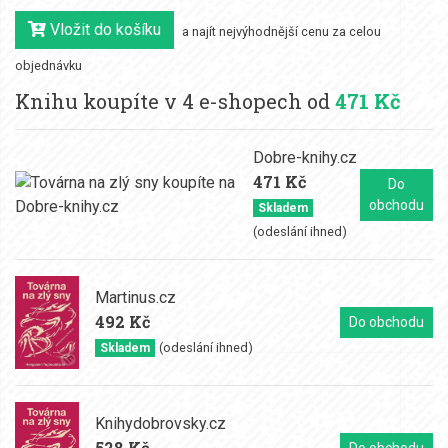
Vložit do košíku
a najít nejvýhodnější cenu za celou
objednávku
Knihu koupíte v 4 e-shopech od
471 Kč
Dobre-knihy.cz
471 Kč
Do
obchodu
Skladem
(odeslání ihned)
Martinus.cz
492 Kč
Do obchodu
(odeslání ihned)
Skladem
Knihydobrovsky.cz
528 Kč