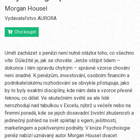
Morgan Housel
Vydavateľstvo AURORA
Chci koupit
Umět zacházet s penězi není nutně otázka toho, co všechno
víte. Důležité je, jak se chováte. Jenže vštípit lidem –
dokonce i těm opravdu chytrým – správné vzorce chování
není snadné. K penězům, investování, osobním financím a
podnikatelskému rozhodování se obvykle přistupuje, jako
by to byly exaktní disciplíny, kde nám data a vzorce přesně
řeknou, co dělat. Ve skutečném světě se ale lidé
nerozhodují nad tabulkou v Excelu, nýbrž u večeře nebo na
firemní poradě, kde se jejich dosavadní životní zkušenosti a
jedinečný pohled na svět splétají s egem, ješitností,
marketingem a pokřivenými podněty. V knize Psychologie
peněz nabízí uznávaný autor Morgan Housel dvacet