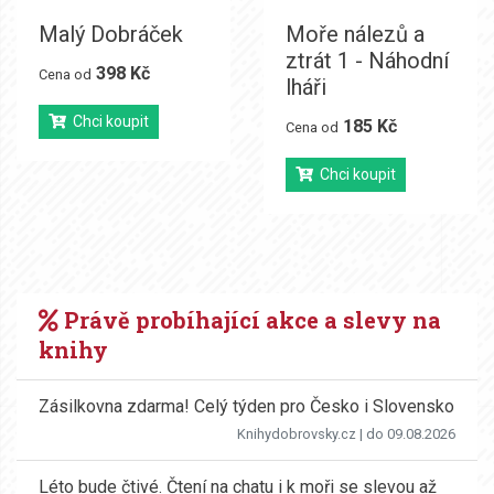
Malý Dobráček
Moře nálezů a
ztrát 1 - Náhodní
398 Kč
Cena od
lháři
Chci koupit
185 Kč
Cena od
Chci koupit
Právě probíhající akce a slevy na
knihy
Zásilkovna zdarma! Celý týden pro Česko i Slovensko
Knihydobrovsky.cz
| do 09.08.2026
Léto bude čtivé. Čtení na chatu i k moři se slevou až