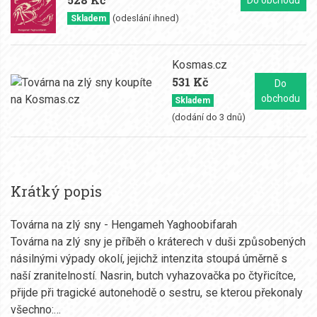
Do obchodu
(odeslání ihned)
Skladem
Kosmas.cz
531 Kč
Do
obchodu
Skladem
(dodání do 3 dnů)
Krátký popis
Továrna na zlý sny - Hengameh Yaghoobifarah
Továrna na zlý sny je příběh o kráterech v duši způsobených
násilnými výpady okolí, jejichž intenzita stoupá úměrně s
naší zranitelností. Nasrin, butch vyhazovačka po čtyřicítce,
přijde při tragické autonehodě o sestru, se kterou překonaly
všechno:…