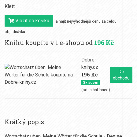
Klett
Vložit do košíku
a najít nejvýhodnější cenu za celou
objednávku
Knihu koupíte v 1 e-shopu od
196 Kč
Dobre-
knihy.cz
Do
196 Kč
obchodu
Skladem
(odeslání ihned)
Krátký popis
Wortschatz üben: Meine Wörter für die Schule - Denise