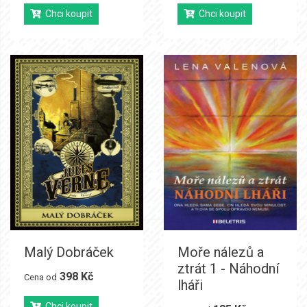
Chci koupit
Chci koupit
Malý Dobráček
Moře nálezů a
ztrát 1 - Náhodní
398 Kč
Cena od
lháři
Chci koupit