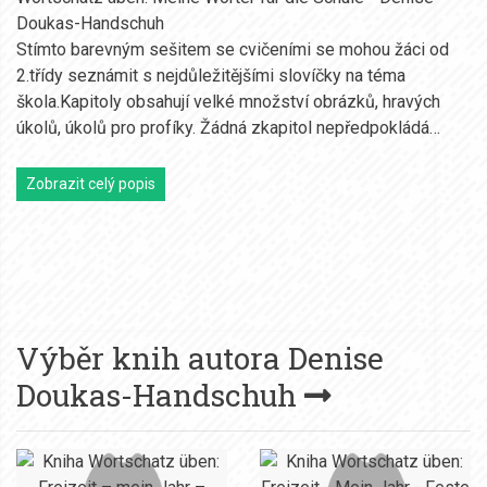
Doukas-Handschuh
Stímto barevným sešitem se cvičeními se mohou žáci od
2.třídy seznámit s nejdůležitějšími slovíčky na téma
škola.Kapitoly obsahují velké množství obrázků, hravých
úkolů, úkolů pro profíky. Žádná zkapitol nepředpokládá…
Zobrazit celý popis
Výběr knih autora
Denise
Doukas-Handschuh