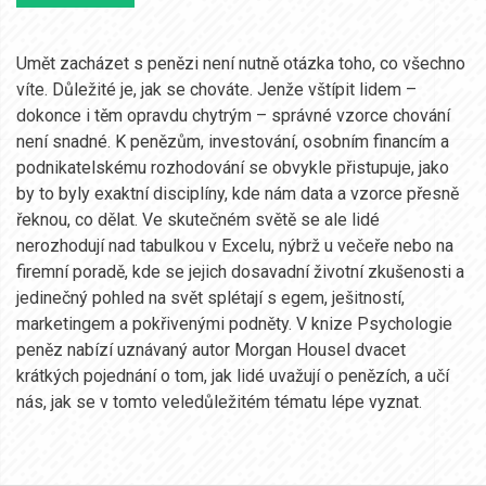
Umět zacházet s penězi není nutně otázka toho, co všechno
víte. Důležité je, jak se chováte. Jenže vštípit lidem –
dokonce i těm opravdu chytrým – správné vzorce chování
není snadné. K penězům, investování, osobním financím a
podnikatelskému rozhodování se obvykle přistupuje, jako
by to byly exaktní disciplíny, kde nám data a vzorce přesně
řeknou, co dělat. Ve skutečném světě se ale lidé
nerozhodují nad tabulkou v Excelu, nýbrž u večeře nebo na
firemní poradě, kde se jejich dosavadní životní zkušenosti a
jedinečný pohled na svět splétají s egem, ješitností,
marketingem a pokřivenými podněty. V knize Psychologie
peněz nabízí uznávaný autor Morgan Housel dvacet
krátkých pojednání o tom, jak lidé uvažují o penězích, a učí
nás, jak se v tomto veledůležitém tématu lépe vyznat.