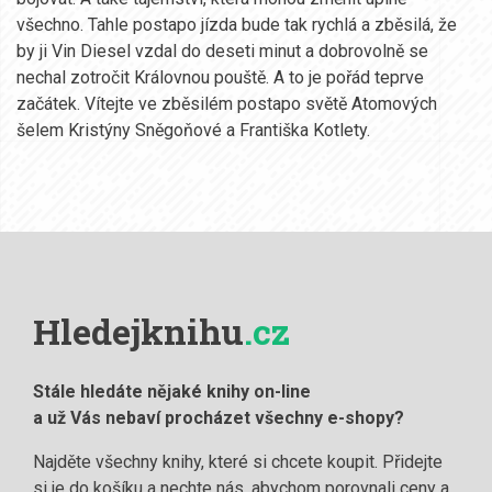
všechno. Tahle postapo jízda bude tak rychlá a zběsilá, že
by ji Vin Diesel vzdal do deseti minut a dobrovolně se
nechal zotročit Královnou pouště. A to je pořád teprve
začátek. Vítejte ve zběsilém postapo světě Atomových
šelem Kristýny Sněgoňové a Františka Kotlety.
Hledejknihu
.cz
Stále hledáte nějaké knihy on-line
a už Vás nebaví procházet všechny e-shopy?
Najděte všechny knihy, které si chcete koupit. Přidejte
si je do košíku a nechte nás, abychom porovnali ceny a