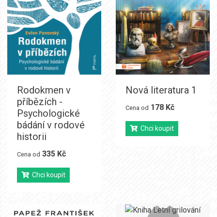
Rodokmen v
Nová literatura 1
příbězích -
178 Kč
Cena od
Psychologické
bádání v rodové
Chci koupit
historii
335 Kč
Cena od
Chci koupit