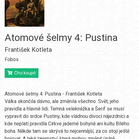
Atomové šelmy 4: Pustina
František Kotleta
Fobos
Chci koupit
Atomové šelmy 4: Pustina - František Kotleta
Válka skončila dávno, ale změnila všechno. Svět, jeho
pravidla a hlavně lidi. Temná velekněžka a Šerif se musí
vypravit do srdce Pustiny, kde vládnou divocí nájezdníci a
kde neplatí pravidla Církve jaderné bohyně ani kultu Bílého
boha. Někde tam se skrývá to nejcennější, za co stojí ještě
bojovat. A také tajemství, která mohou změnit úplně