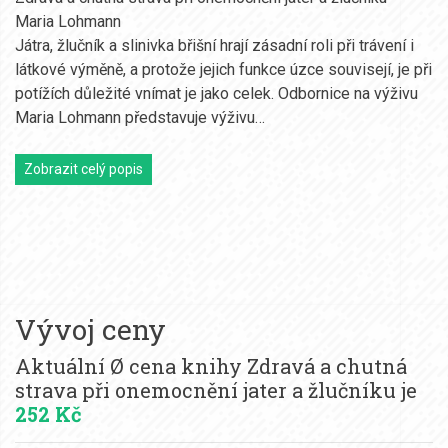
Maria Lohmann
Játra, žlučník a slinivka břišní hrají zásadní roli při trávení i
látkové výměně, a protože jejich funkce úzce souvisejí, je při
potížích důležité vnímat je jako celek. Odbornice na výživu
Maria Lohmann představuje výživu…
Zobrazit celý popis
Vývoj ceny
Aktuální Ø cena knihy Zdravá a chutná
strava při onemocnění jater a žlučníku je
252 Kč