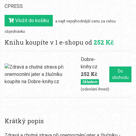
CPRESS
Vložit do košíku
a najít nejvýhodnější cenu za celou
objednávku
Knihu koupíte v 1 e-shopu od
252 Kč
Dobre-
knihy.cz
Do
252 Kč
obchodu
Skladem
(odeslání ihned)
Krátký popis
Zdravá a chutná strava při onemocnění jater a žlučníku -