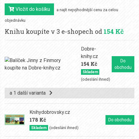
Vložit do košíku
a najít nejvýhodnější cenu za celou
objednávku
Knihu koupíte v 3 e-shopech od
154 Kč
Dobre-
knihy.cz
Do
154 Kč
obchodu
Skladem
(odeslání ihned)
a 1 další varianta
Knihydobrovsky.cz
178 Kč
Do obchodu
(odeslání ihned)
Skladem