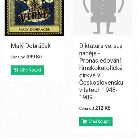
Malý Dobráček
Diktatura versus
naděje -
399 Kč
Cena od
Pronásledování
římskokatolické
Chci koupit
církve v
Československu
v letech 1948-
1989
212 Kč
Cena od
Chci koupit