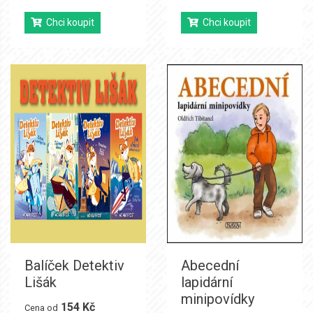
Chci koupit
Chci koupit
Balíček Detektiv
Abecední
Lišák
lapidární
minipovídky
154 Kč
Cena od