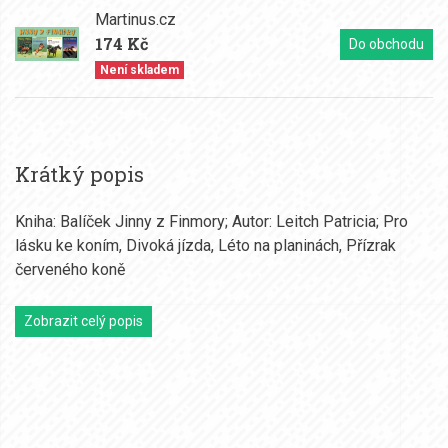
Martinus.cz
174 Kč
Do obchodu
Není skladem
Krátký popis
Kniha: Balíček Jinny z Finmory; Autor: Leitch Patricia; Pro
lásku ke koním, Divoká jízda, Léto na planinách, Přízrak
červeného koně
Zobrazit celý popis