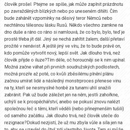
člověk prošel. Ptejme se spíše, jak může zaplnit prázdnotu
po zavražděných blízkých nebo po uneseném dítěti. Čím
bude zahánět vzpomínky na děsivý teror Němců nebo
nechtěnou tělesnou lásku Rusů. Někdo všechno zamkne na
dno duše a ráno co ráno si namlouvá, že co bylo, bylo, teď je
prostě třeba jít dál. Jiný se nechá zahltit žalem; další přetaví
prožité v nenávist. A ještě jiný ve víru, že to bude právě on,
kdo pomůže vytvořit nový, lepší svět. Jak dlouho trvá, než
člověk přijde o iluze?Tím déle, oč horoucněji se k nim upínal.
Možná začne váhat při prvních soudružských podlostech,
možná prozře až poté, co kvůli zběsilému plnění plánu
začnou umírat lidé a následný monstrproces přenese vinu
na ty, kteří se nesmyslné honbě za tunami uhlí snažili
zabránit. Pak už bude záležet jen na něm, jestli zahořkne,
uchýlí se k prospěchářství, anebo se pokusí znovu nalézt
společnou řeč s těmi, kteří věděli (nebo přinejmenším tušili)
od samého začátku. Jak dlouho trvá, než člověk uteče do
rezignace?Dokud nezjistí, že už mu zbyla vůle a síla jen na
to, aby se uzavřel do čtyř zdí vlastního života. Tam si může