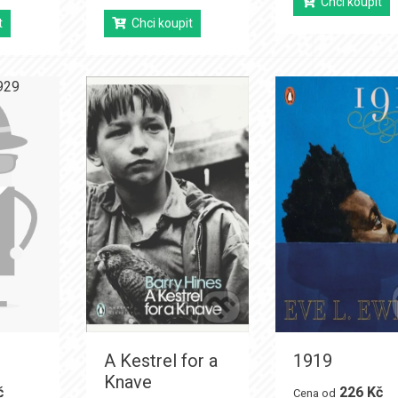
Chci koupit
t
Chci koupit
A Kestrel for a
1919
Knave
č
226 Kč
Cena od