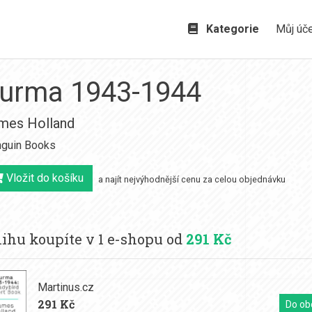
Kategorie
Můj úč
urma 1943-1944
mes Holland
guin Books
Vložit do košíku
a najít nejvýhodnější cenu za celou objednávku
ihu koupíte v 1 e-shopu od
291 Kč
Martinus.cz
291 Kč
Do ob