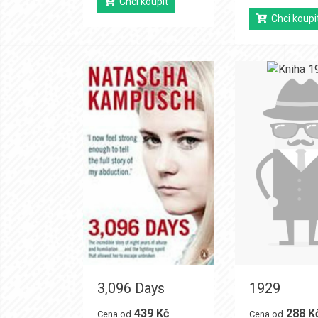
Chci koupit
Chci koupi
3,096 Days
1929
439 Kč
288 K
Cena od
Cena od