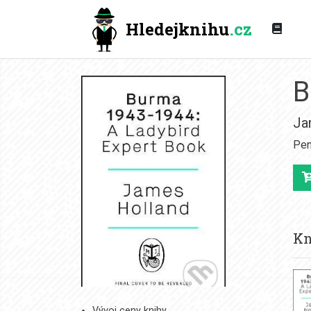
Hledejknihu
.cz
B
Ja
Pen
Kn
Vývoj ceny knihy