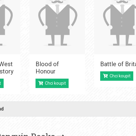
 West
Blood of
Battle of Brit
story
Honour
Chci koupit
t
Chci koupit
nd