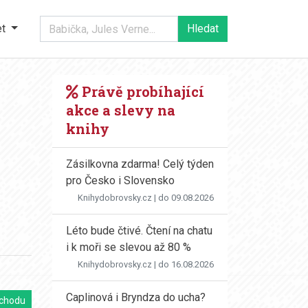
et
Právě probíhající
akce a slevy na
knihy
Zásilkovna zdarma! Celý týden
pro Česko i Slovensko
Knihydobrovsky.cz
| do 09.08.2026
Léto bude čtivé. Čtení na chatu
i k moři se slevou až 80 %
Knihydobrovsky.cz
| do 16.08.2026
Caplinová i Bryndza do ucha?
chodu