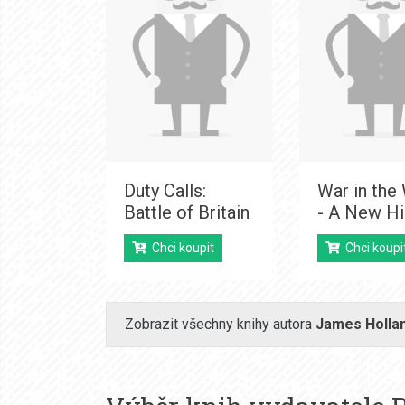
Duty Calls:
War in the
Battle of Britain
- A New Hi
Chci koupit
Chci koupi
Zobrazit všechny knihy autora
James Holla