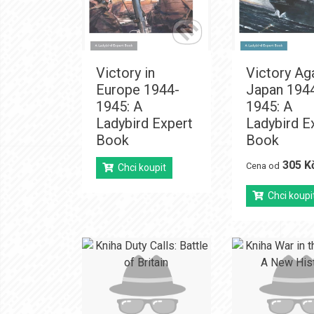
Victory in
Victory Ag
Europe 1944-
Japan 194
1945: A
1945: A
Ladybird Expert
Ladybird E
Book
Book
305 K
Cena od
Chci koupit
Chci koupi