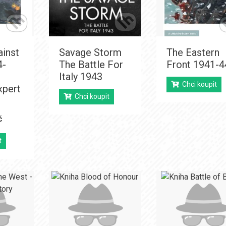
ainst
Savage Storm
The Eastern
4-
The Battle For
Front 1941-4
Italy 1943
Chci koupit
xpert
Chci koupit
č
t