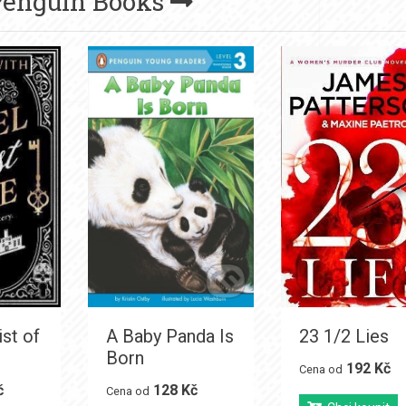
Penguin Books
st of
A Baby Panda Is
23 1/2 Lies
Born
192 Kč
Cena od
č
128 Kč
Cena od