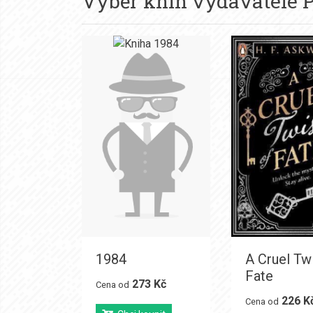
Výběr knih vydavatele
1984
A Cruel Twi
Fate
273 Kč
Cena od
226 K
Cena od