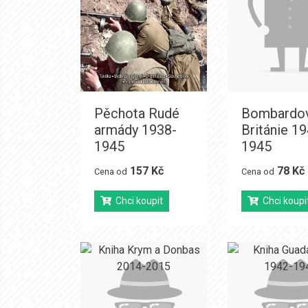
Pěchota Rudé
Bombardov
armády 1938-
Británie 1
1945
1945
157 Kč
78 Kč
Cena od
Cena od
Chci koupit
Chci koupi