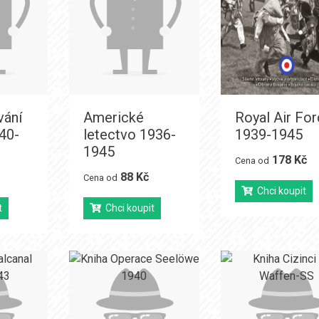
ání
Americké
Royal Air Fo
940-
letectvo 1936-
1939-1945
1945
178 Kč
Cena od
88 Kč
Cena od
Chci koupit
t
Chci koupit