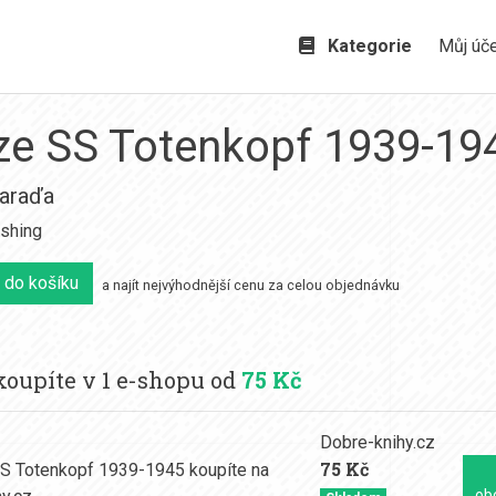
Kategorie
Můj úč
ize SS Totenkopf 1939-19
Varaďa
ishing
 do košíku
a najít nejvýhodnější cenu za celou objednávku
oupíte v 1 e-shopu od
75 Kč
Dobre-knihy.cz
75 Kč
ob