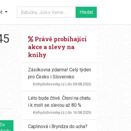
et
45
Právě probíhající
akce a slevy na
knihy
Zásilkovna zdarma! Celý týden
pro Česko i Slovensko
Knihydobrovsky.cz
| do 09.08.2026
Léto bude čtivé. Čtení na chatu
i k moři se slevou až 80 %
Knihydobrovsky.cz
| do 16.08.2026
Do
Caplinová i Bryndza do ucha?
chodu