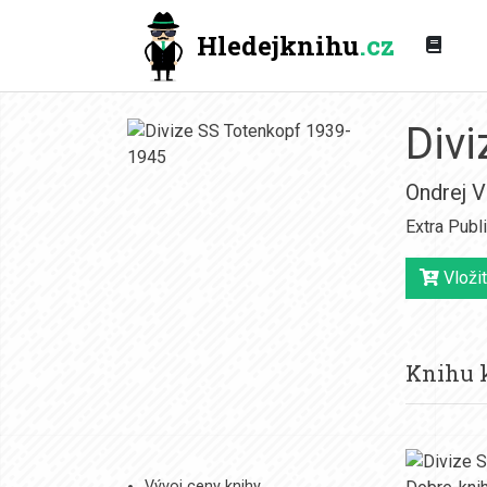
Hledejknihu
.cz
Div
Ondrej 
Extra Publ
Vložit
Knihu k
Vývoj ceny knihy