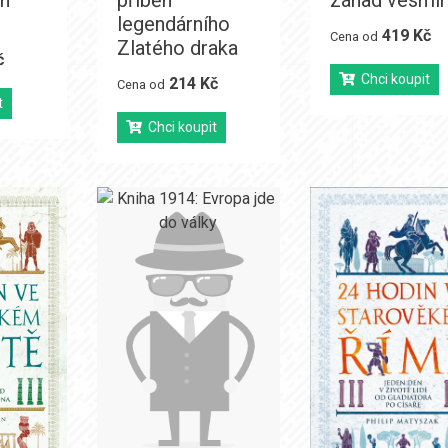
ch
příběh
záhad vesmír
legendárního
419 Kč
Cena od
Zlatého draka
č
Chci koupit
214 Kč
Cena od
t
Chci koupit