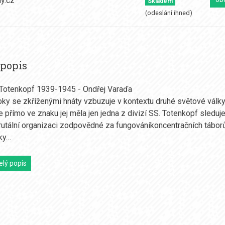
Skladem
(odeslání ihned)
 popis
 Totenkopf 1939-1945 - Ondřej Varaďa
ky se zkříženými hnáty vzbuzuje v kontextu druhé světové válk
e přímo ve znaku jej měla jen jedna z divizí SS. Totenkopf sleduj
rutální organizaci zodpovědné za fungováníkoncentračních táborů
ky…
elý popis