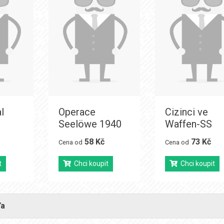
l
Operace
Cizinci ve
Seelöwe 1940
Waffen-SS
58 Kč
73 Kč
Cena od
Cena od
t
Chci koupit
Chci koupit
ďa