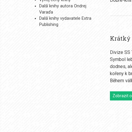
Další knihy autora Ondrej
Varaďa
Další knihy vydavatele Extra
Publishing
Krátký
Divize SS
Symbol leb
dodnes, al
kořeny k b
Během vál
Zobrazit c