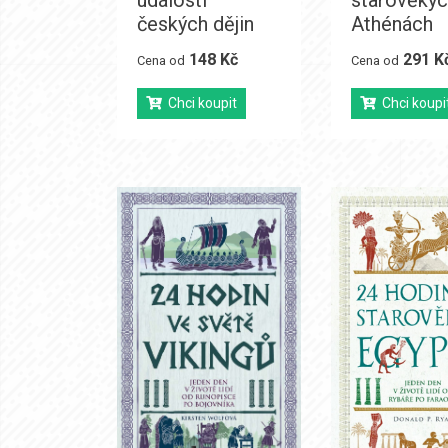
událostí
starověký
českých dějin
Athénách
148 Kč
291 K
Cena od
Cena od
Chci koupit
Chci koupi