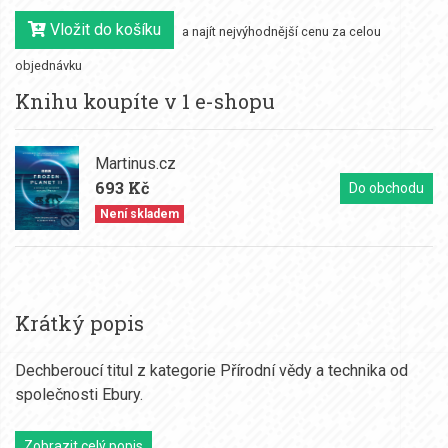
Vložit do košíku
a najít nejvýhodnější cenu za celou
objednávku
Knihu koupíte v 1 e-shopu
Martinus.cz
693 Kč
Do obchodu
Není skladem
Krátký popis
Dechberoucí titul z kategorie Přírodní vědy a technika od
společnosti Ebury.
Zobrazit celý popis