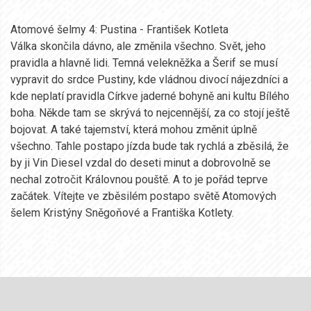
Atomové šelmy 4: Pustina - František Kotleta
Válka skončila dávno, ale změnila všechno. Svět, jeho
pravidla a hlavně lidi. Temná velekněžka a Šerif se musí
vypravit do srdce Pustiny, kde vládnou divocí nájezdníci a
kde neplatí pravidla Církve jaderné bohyně ani kultu Bílého
boha. Někde tam se skrývá to nejcennější, za co stojí ještě
bojovat. A také tajemství, která mohou změnit úplně
všechno. Tahle postapo jízda bude tak rychlá a zběsilá, že
by ji Vin Diesel vzdal do deseti minut a dobrovolně se
nechal zotročit Královnou pouště. A to je pořád teprve
začátek. Vítejte ve zběsilém postapo světě Atomových
šelem Kristýny Sněgoňové a Františka Kotlety.