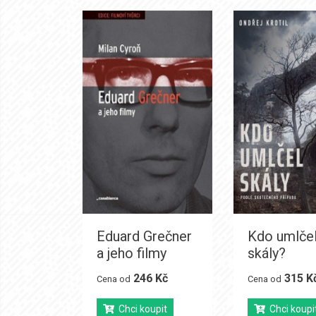
Eduard Grečner
Kdo umlče
a jeho filmy
skály?
246 Kč
315 K
Cena od
Cena od
Chci koupit
Chci koupi