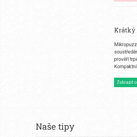
Krátký
Mikropuzzl
soustředěn
prověří tr
Kompaktní 
Zobrazit c
Naše tipy