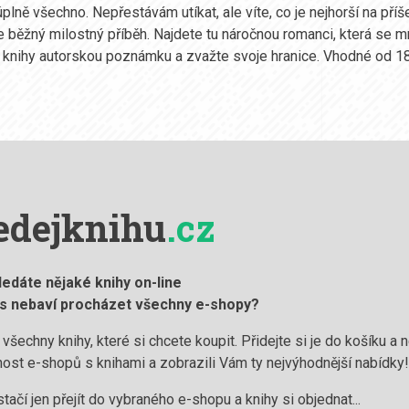
úplně všechno. Nepřestávám utíkat, ale víte, co je nejhorší na př
 běžný milostný příběh. Najdete tu náročnou romanci, která se mn
 knihy autorskou poznámku a zvažte svoje hranice. Vhodné od 18 
edejknihu
.cz
ledáte nějaké knihy on-line
ás nebaví procházet všechny e-shopy?
 všechny knihy, které si chcete koupit. Přidejte si je do košíku a
ost e-shopů s knihami a zobrazili Vám ty nejvýhodnější nabídky
stačí jen přejít do vybraného e-shopu a knihy si objednat...