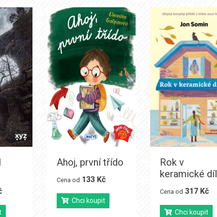
l
Ahoj, první třído
Rok v
keramické dí
133 Kč
Cena od
č
317 Kč
Cena od
Chci koupit
t
Chci koupit