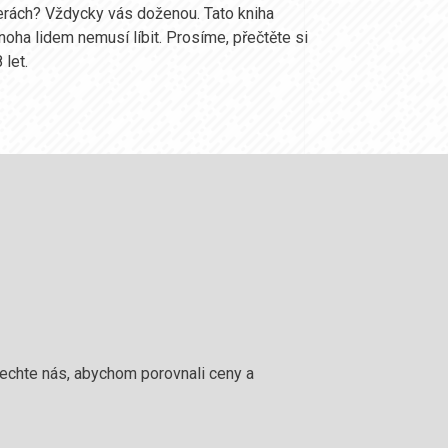
íšerách? Vždycky vás doženou. Tato kniha
oha lidem nemusí líbit. Prosíme, přečtěte si
let.
 nechte nás, abychom porovnali ceny a
!