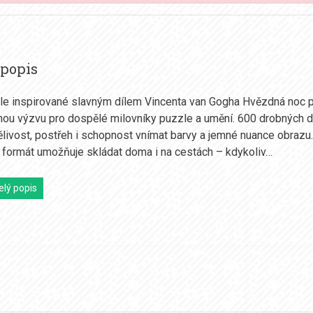
 popis
e inspirované slavným dílem Vincenta van Gogha Hvězdná noc p
ou výzvu pro dospělé milovníky puzzle a umění. 600 drobných d
pělivost, postřeh i schopnost vnímat barvy a jemné nuance obrazu.
formát umožňuje skládat doma i na cestách – kdykoliv…
elý popis