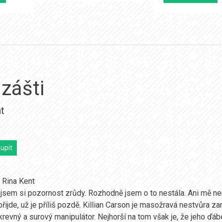
zášti
t
upit
- Rina Kent
 jsem si pozornost zrůdy. Rozhodně jsem o to nestála. Ani mě ne
 přijde, už je příliš pozdě. Killian Carson je masožravá nestvůr
krevný a surový manipulátor. Nejhorší na tom však je, že jeho ďábe