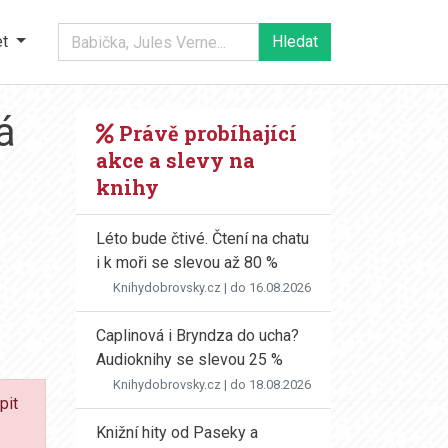
et
á
Právě probíhající
akce a slevy na
knihy
Léto bude čtivé. Čtení na chatu
i k moři se slevou až 80 %
Knihydobrovsky.cz
| do 16.08.2026
Caplinová i Bryndza do ucha?
Audioknihy se slevou 25 %
Knihydobrovsky.cz
| do 18.08.2026
pit
Knižní hity od Paseky a