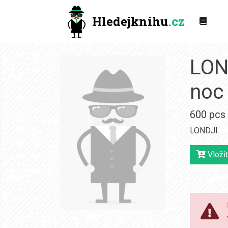
Hledejknihu
.cz
LON
noc
600 pcs
LONDJI
Vložit