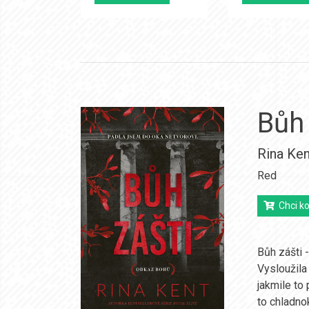
Bůh 
Rina Ken
Red
Chci ko
Bůh zášti 
Vysloužila
jakmile to
to chladno