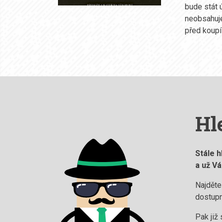
bude stát 
neobsahuje
před koupí
Hl
Stále h
a už V
Najděte
dostupn
Pak již 