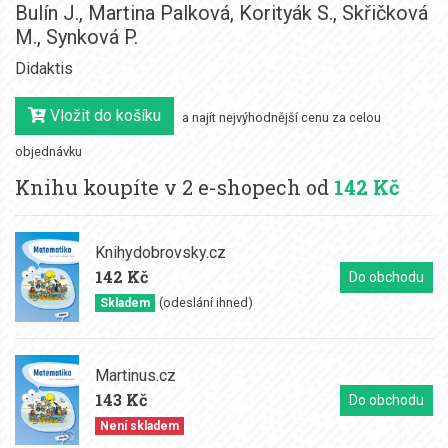
Bulín J.
,
Martina Palková
,
Korityák S.
,
Skřičková
M.
,
Synková P.
Didaktis
Vložit do košíku
a najít nejvýhodnější cenu za celou
objednávku
Knihu koupíte v 2 e-shopech od
142 Kč
Knihydobrovsky.cz
142 Kč
Do obchodu
(odeslání ihned)
Skladem
Martinus.cz
143 Kč
Do obchodu
Není skladem