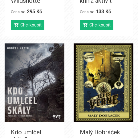
Wildshotte
kniha aktivit
295 Kč
133 Kč
Cena od
Cena od
Chci koupit
Chci koupit
Kdo umlčel
Malý Dobráček