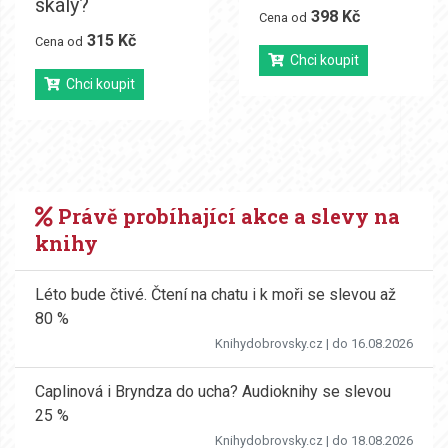
skály?
398 Kč
Cena od
315 Kč
Cena od
Chci koupit
Chci koupit
Právě probíhající akce a slevy na
knihy
Léto bude čtivé. Čtení na chatu i k moři se slevou až
80 %
Knihydobrovsky.cz
| do 16.08.2026
Caplinová i Bryndza do ucha? Audioknihy se slevou
25 %
Knihydobrovsky.cz
| do 18.08.2026