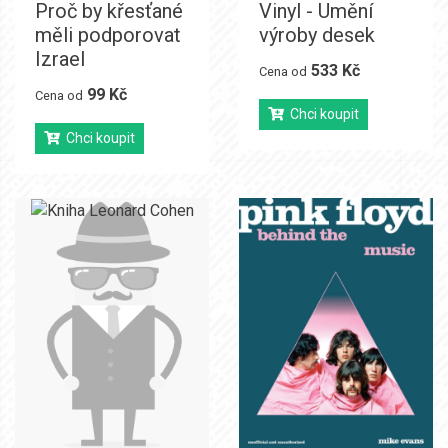
Proč by křesťané
Vinyl - Umění
měli podporovat
výroby desek
Izrael
533 Kč
Cena od
99 Kč
Cena od
Chci koupit
Chci koupit