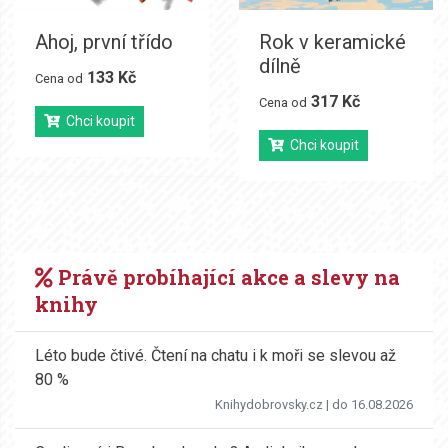
Ahoj, první třído
Rok v keramické
dílně
133 Kč
Cena od
317 Kč
Cena od
Chci koupit
Chci koupit
Právě probíhající akce a slevy na
knihy
Léto bude čtivé. Čtení na chatu i k moři se slevou až
80 %
Knihydobrovsky.cz
| do 16.08.2026