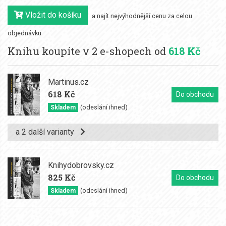
Vložit do košíku
a najít nejvýhodnější cenu za celou
objednávku
Knihu koupíte v 2 e-shopech od
618 Kč
Martinus.cz
618 Kč
Do obchodu
(odeslání ihned)
Skladem
a 2 další varianty
Knihydobrovsky.cz
825 Kč
Do obchodu
(odeslání ihned)
Skladem