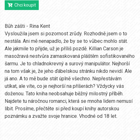
Chci koupit
Bůh zášti - Rina Kent
Vysloužila jsem si pozornost zrůdy. Rozhodně jsem o to
nestála. Ani mě nenapadlo, že by se to vůbec mohlo stát.
Ale jakmile to přijde, už je příliš pozdě. Killian Carson je
masožravá nestvůra zamaskovaná pláštěm sofistikovaného
šarmu. Je to chladnokrevný a surový manipulátor. Nejhorší
na tom však je, že jeho ďábelskou stránku nikdo nevidí. Ale
já ano. A to mě bude stát úplně všechno. Nepřestávám
utíkat, ale víte, co je nejhorší na příšerách? Vždycky vás
doženou. Tato kniha neobsahuje běžný milostný příběh.
Najdete tu náročnou romanci, která se mnoha lidem nemusí
líbit. Prosíme, přečtěte si před koupí knihy autorskou
poznámku a zvažte svoje hranice. Vhodné od 18 let.