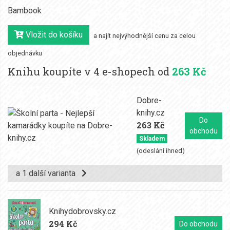
Bambook
Vložit do košíku
a najít nejvýhodnější cenu za celou
objednávku
Knihu koupíte v 4 e-shopech od
263 Kč
Dobre-
knihy.cz
Do
263 Kč
obchodu
Skladem
(odeslání ihned)
a 1 další varianta
Knihydobrovsky.cz
294 Kč
Do obchodu