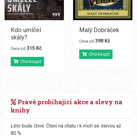
Kdo umlčel
Malý Dobráček
skály?
398 Kč
Cena od
315 Kč
Cena od
Chci koupit
Chci koupit
Právě probíhající akce a slevy na
knihy
Léto bude čtivé. Čtení na chatu i k moři se slevou až
80 %