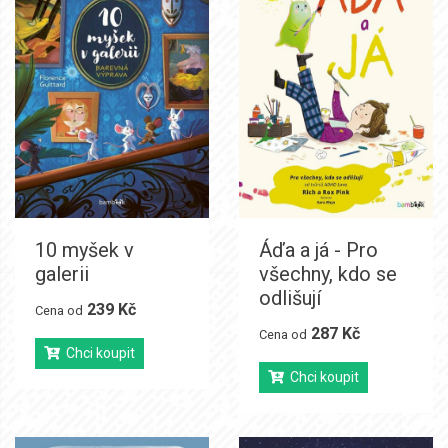
10 myšek v
Áďa a já - Pro
galerii
všechny, kdo se
odlišují
239 Kč
Cena od
287 Kč
Cena od
Chci koupit
Chci koupit