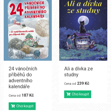
24 vánočních
Ali a dívka ze
příběhů do
studny
adventního
239 Kč
Cena od
kalendáře
Chci koupit
187 Kč
Cena od
Chci koupit