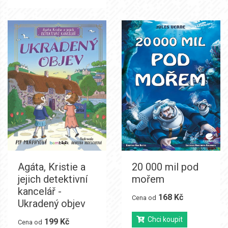
Agáta, Kristie a
20 000 mil pod
jejich detektivní
mořem
kancelář -
168 Kč
Cena od
Ukradený objev
Chci koupit
199 Kč
Cena od