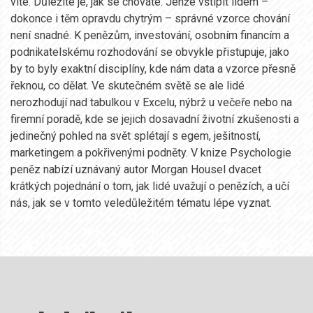
víte. Důležité je, jak se chováte. Jenže vštípit lidem –
dokonce i těm opravdu chytrým – správné vzorce chování
není snadné. K penězům, investování, osobním financím a
podnikatelskému rozhodování se obvykle přistupuje, jako
by to byly exaktní disciplíny, kde nám data a vzorce přesně
řeknou, co dělat. Ve skutečném světě se ale lidé
nerozhodují nad tabulkou v Excelu, nýbrž u večeře nebo na
firemní poradě, kde se jejich dosavadní životní zkušenosti a
jedinečný pohled na svět splétají s egem, ješitností,
marketingem a pokřivenými podněty. V knize Psychologie
peněz nabízí uznávaný autor Morgan Housel dvacet
krátkých pojednání o tom, jak lidé uvažují o penězích, a učí
nás, jak se v tomto veledůležitém tématu lépe vyznat.