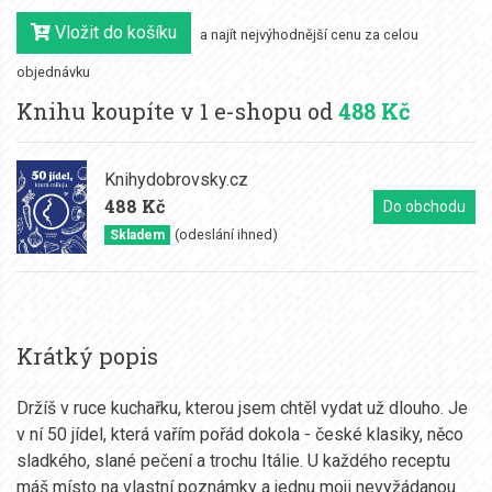
Vložit do košíku
a najít nejvýhodnější cenu za celou
objednávku
Knihu koupíte v 1 e-shopu od
488 Kč
Knihydobrovsky.cz
488 Kč
Do obchodu
(odeslání ihned)
Skladem
Krátký popis
Držíš v ruce kuchařku, kterou jsem chtěl vydat už dlouho. Je
v ní 50 jídel, která vařím pořád dokola - české klasiky, něco
sladkého, slané pečení a trochu Itálie. U každého receptu
máš místo na vlastní poznámky a jednu moji nevyžádanou