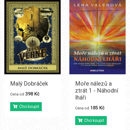
Malý Dobráček
Moře nálezů a
ztrát 1 - Náhodní
398 Kč
Cena od
lháři
Chci koupit
185 Kč
Cena od
Chci koupit