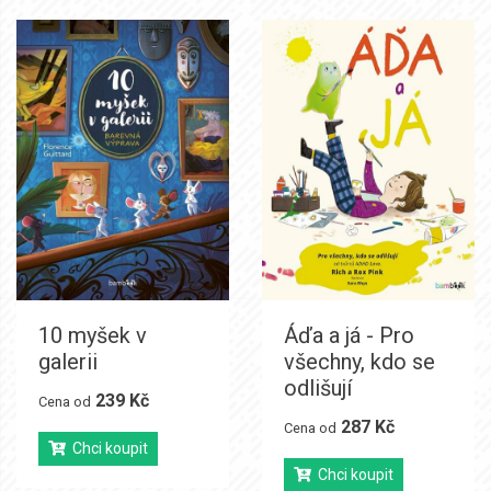
10 myšek v
Áďa a já - Pro
galerii
všechny, kdo se
odlišují
239 Kč
Cena od
287 Kč
Cena od
Chci koupit
Chci koupit