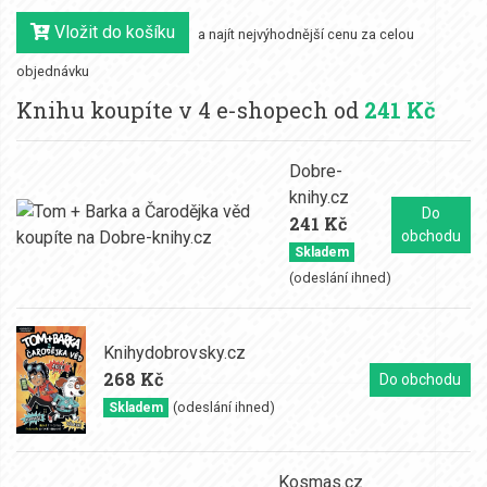
Vložit do košíku
a najít nejvýhodnější cenu za celou
objednávku
Knihu koupíte v 4 e-shopech od
241 Kč
Dobre-
knihy.cz
Do
241 Kč
obchodu
Skladem
(odeslání ihned)
Knihydobrovsky.cz
268 Kč
Do obchodu
(odeslání ihned)
Skladem
Kosmas.cz