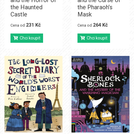
and the Horror of
and the Curse of
the Haunted
the Pharaoh’s
Castle
Mask
231 Kč
264 Kč
Cena od
Cena od
Chci koupit
Chci koupit