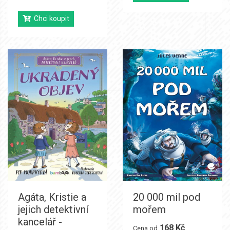
Chci koupit
Agáta, Kristie a
20 000 mil pod
jejich detektivní
mořem
kancelář -
168 Kč
Cena od