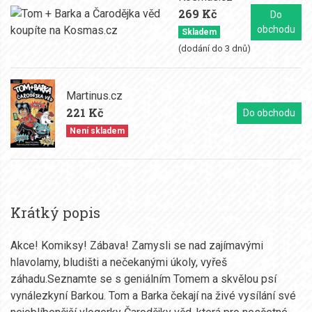
269 Kč
Do
obchodu
Skladem
(dodání do 3 dnů)
Martinus.cz
221 Kč
Do obchodu
Není skladem
Krátký popis
Akce! Komiksy! Zábava! Zamysli se nad zajímavými
hlavolamy, bludišti a nečekanými úkoly, vyřeš
záhadu.Seznamte se s geniálním Tomem a skvělou psí
vynálezkyní Barkou. Tom a Barka čekají na živé vysílání své