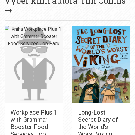
Výběr knih autora
Tim Collins
Workplace Plus 1
Long-Lost
with Grammar
Secret Diary of
Booster Food
the World's
Services Job
Worst Viking