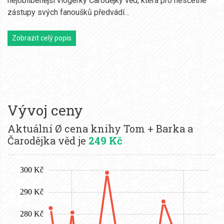
nejoblíbenější vlogerky Čarodějky věd, která pro nesčetné
zástupy svých fanoušků předvádí…
Zobrazit celý popis
Vývoj ceny
Aktuální Ø cena knihy Tom + Barka a
Čarodějka věd je
249 Kč