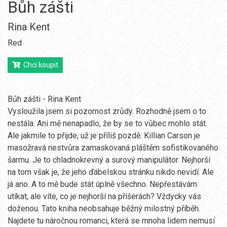
Bůh zášti
Rina Kent
Red
Chci koupit
Bůh zášti - Rina Kent
Vysloužila jsem si pozornost zrůdy. Rozhodně jsem o to
nestála. Ani mě nenapadlo, že by se to vůbec mohlo stát.
Ale jakmile to přijde, už je příliš pozdě. Killian Carson je
masožravá nestvůra zamaskovaná pláštěm sofistikovaného
šarmu. Je to chladnokrevný a surový manipulátor. Nejhorší
na tom však je, že jeho ďábelskou stránku nikdo nevidí. Ale
já ano. A to mě bude stát úplně všechno. Nepřestávám
utíkat, ale víte, co je nejhorší na příšerách? Vždycky vás
doženou. Tato kniha neobsahuje běžný milostný příběh.
Najdete tu náročnou romanci, která se mnoha lidem nemusí