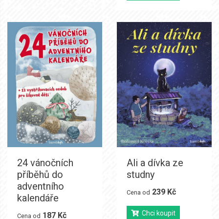
24 vánočních
Ali a dívka ze
příběhů do
studny
adventního
239 Kč
Cena od
kalendáře
Chci koupit
187 Kč
Cena od