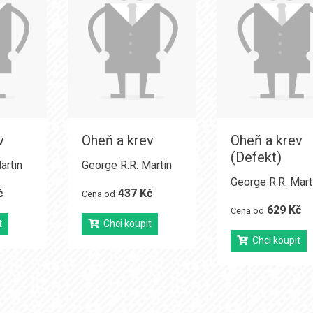
v
Oheň a krev
Oheň a krev
(Defekt)
artin
George R.R. Martin
George R.R. Mart
č
437 Kč
Cena od
629 Kč
Cena od
t
Chci koupit
Chci koupit