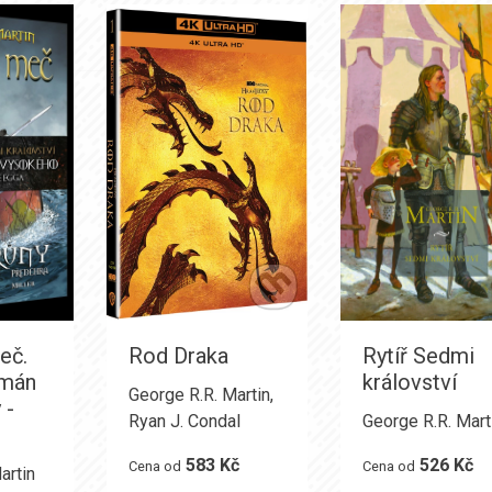
eč.
Rod Draka
Rytíř Sedmi
omán
království
George R.R. Martin
,
 -
Ryan J. Condal
George R.R. Mart
583 Kč
526 Kč
Cena od
Cena od
artin