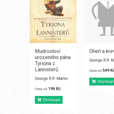
Mudrosloví
Oheň a kre
urozeného pána
George R.R. M
Tyriona z
Lannisterů
549 K
Cena od
George R.R. Martin
Chci koupi
196 Kč
Cena od
Chci koupit