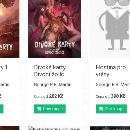
ty 1
Divoké karty:
Hostina pro
Divocí žolíci
vrány
artin
George R.R. Martin
George R.R. Mart
č
282 Kč
398 Kč
Cena od
Cena od
t
Chci koupit
Chci koupit