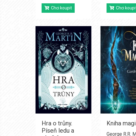
Chci koupit
Chci koupi
Hra o trůny.
Kniha mag
Píseň ledu a
George R.R. M