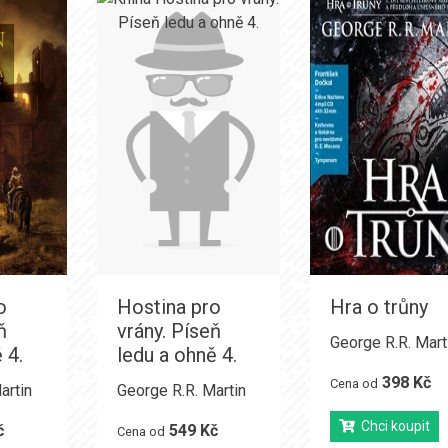
o
Hostina pro
Hra o trůny
ň
vrány. Píseň
George R.R. Mart
 4.
ledu a ohně 4.
398 Kč
Cena od
artin
George R.R. Martin
Chci koupit
č
549 Kč
Cena od