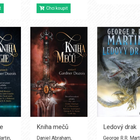
t
Chci koupit
ie
Kniha mečů
Ledový drak
artin
,
Daniel Abraham
,
George R.R. Mart