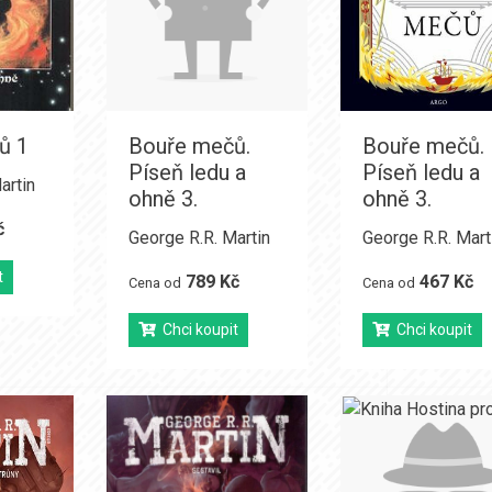
ů 1
Bouře mečů.
Bouře mečů.
Píseň ledu a
Píseň ledu a
artin
ohně 3.
ohně 3.
č
George R.R. Martin
George R.R. Mart
t
789 Kč
467 Kč
Cena od
Cena od
Chci koupit
Chci koupit