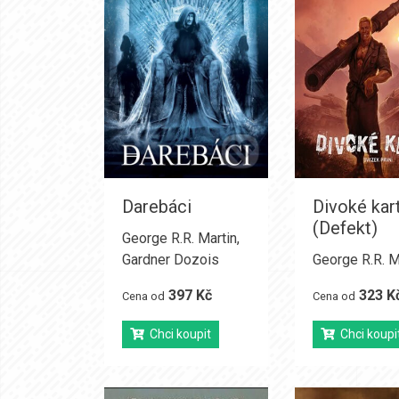
Darebáci
Divoké kar
(Defekt)
George R.R. Martin
,
Gardner Dozois
George R.R. M
397 Kč
323 K
Cena od
Cena od
Chci koupit
Chci koupi