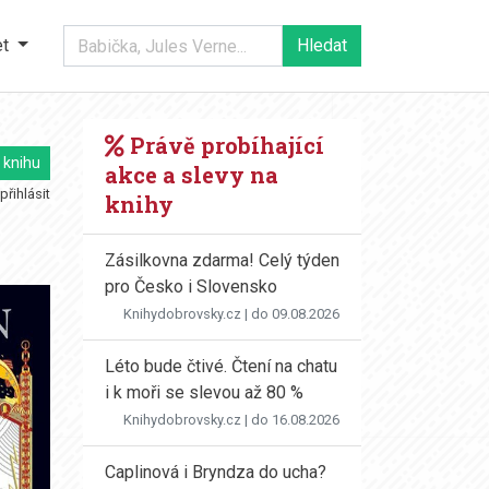
et
Právě probíhající
 knihu
akce a slevy na
přihlásit
knihy
Zásilkovna zdarma! Celý týden
pro Česko i Slovensko
Knihydobrovsky.cz
| do 09.08.2026
Léto bude čtivé. Čtení na chatu
i k moři se slevou až 80 %
Knihydobrovsky.cz
| do 16.08.2026
Caplinová i Bryndza do ucha?