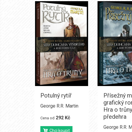
Potulný rytíř
Přísežný m
grafický r
George R.R. Martin
Hra o trůny
předehra
292 Kč
Cena od
George R.R. M
Chci koupit