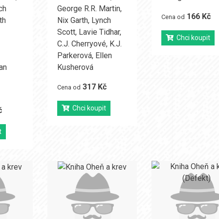
ch
George R.R. Martin
,
166 Kč
Cena od
th
Nix Garth
,
Lynch
Scott
,
Lavie Tidhar
,
Chci koupit
C.J. Cherryové
,
K.J.
Parkerová
,
Ellen
an
Kusherová
317 Kč
Cena od
Chci koupit
č
t