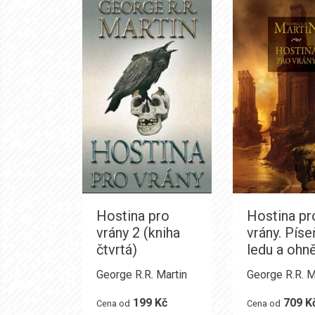
Hostina pro
Hostina pr
vrány 2 (kniha
vrány. Píse
čtvrtá)
ledu a ohně
George R.R. Martin
George R.R. M
199 Kč
709 K
Cena od
Cena od