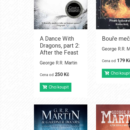
A Dance With
Bouře meč
Dragons, part 2:
George R.R. M
After the Feast
179 K
Cena od
George R.R. Martin
Chci koupi
250 Kč
Cena od
Chci koupit