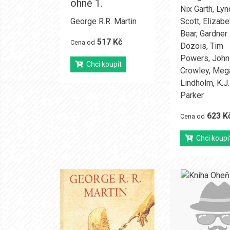
ohně 1.
Nix Garth
,
Lyn
George R.R. Martin
Scott
,
Elizabe
Bear
,
Gardner
517 Kč
Cena od
Dozois
,
Tim
Powers
,
John
Chci koupit
Crowley
,
Meg
Lindholm
,
K.J.
Parker
623 K
Cena od
Chci koupi