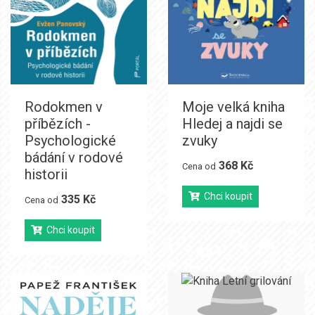
Rodokmen v
Moje velká kniha
příbězích -
Hledej a najdi se
Psychologické
zvuky
bádání v rodové
368 Kč
Cena od
historii
Chci koupit
335 Kč
Cena od
Chci koupit