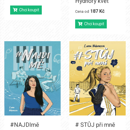
Hydnory květ
Chci koupit
187 Kč
Cena od
Chci koupit
#NAJDImě
# STŮJ při mně