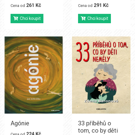
261 Kč
291 Kč
Cena od
Cena od
Chci koupit
Chci koupit
Agónie
33 příběhů o
tom, co by děti
224 Kč
Cena od