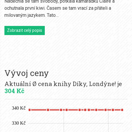
Nadechla se tam svobody, potkala kamarádku Claire a
ochutnala první kiwi. Časem se tam vrací za přáteli a
milovaným jazykem. Tato…
Zobrazit celý popis
Vývoj ceny
Aktuální Ø cena knihy Díky, Londýne! je
304 Kč