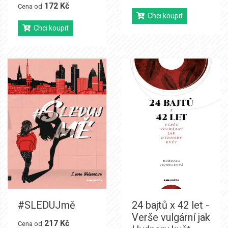
172 Kč
Cena od
Chci koupit
Chci koupit
#SLEDUJmě
24 bajtů x 42 let -
Verše vulgární jak
217 Kč
Cena od