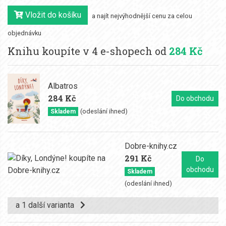
Vložit do košíku
a najít nejvýhodnější cenu za celou
objednávku
Knihu koupíte v 4 e-shopech od
284 Kč
Albatros
284 Kč
Do obchodu
(odeslání ihned)
Skladem
Dobre-knihy.cz
291 Kč
Do
obchodu
Skladem
(odeslání ihned)
a 1 další varianta