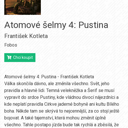
Atomové šelmy 4: Pustina
František Kotleta
Fobos
Chci koupit
Atomové šelmy 4: Pustina - František Kotleta
Válka skončila dávno, ale změnila všechno. Svět, jeho
pravidla a hlavně lidi. Temná velekněžka a Šerif se musí
vypravit do srdce Pustiny, kde vládnou divocí nájezdníci a
kde neplatí pravidla Církve jaderné bohyně ani kultu Bílého
boha. Někde tam se skrývá to nejcennější, za co stojí ještě
bojovat. A také tajemství, která mohou změnit úplně
všechno. Tahle postapo jízda bude tak rychlá a zběsilá, že