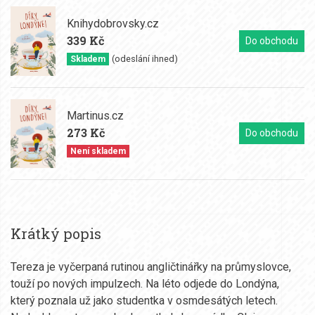
Knihydobrovsky.cz
339 Kč
Do obchodu
(odeslání ihned)
Skladem
Martinus.cz
273 Kč
Do obchodu
Není skladem
Krátký popis
Tereza je vyčerpaná rutinou angličtinářky na průmyslovce,
touží po nových impulzech. Na léto odjede do Londýna,
který poznala už jako studentka v osmdesátých letech.