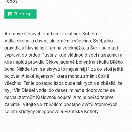
Fobos
Chci koupit
Atomové šelmy 4: Pustina - František Kotleta
Válka skončila dávno, ale změnila všechno. Svět, jeho
pravidla a hlavně lidi. Temná velekněžka a Šerif se musí
vypravit do srdce Pustiny, kde vládnou divocí nájezdníci a
kde neplatí pravidla Církve jaderné bohyně ani kultu Bílého
boha. Někde tam se skrývá to nejcennější, za co stojí ještě
bojovat. A také tajemství, která mohou změnit úplně
všechno. Tahle postapo jízda bude tak rychlá a zběsilá, že
by ji Vin Diesel vzdal do deseti minut a dobrovolně se
nechal zotročit Královnou pouště. A to je pořád teprve
začátek. Vítejte ve zběsilém postapo světě Atomových
šelem Kristýny Sněgoňové a Františka Kotlety.