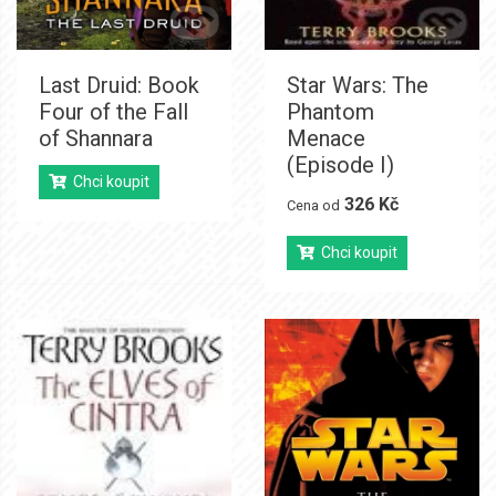
Last Druid: Book
Star Wars: The
Four of the Fall
Phantom
of Shannara
Menace
(Episode I)
Chci koupit
326 Kč
Cena od
Chci koupit