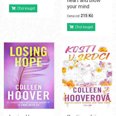
heart and blow
your mind
Chci koupit
215 Kč
Cena od
Chci koupit