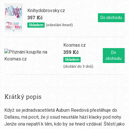
Knihydobrovsky.cz
357 Kč
Do obchodu
(odeslání ihned)
Skladem
Kosmas.cz
359 Kč
Do
obchodu
Skladem
(dodání do 3 dnů)
Krátký popis
Když se jednadvacetiletá Auburn Reedová přestěhuje do
Dallasu, má pocit, že jí osud neustále hází klacky pod nohy.
Jenže ona nepatří k těm, kdo by se hned vzdával. Štěstí jako