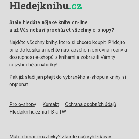
Hledejknihu
.cz
Stále hledáte nějaké knihy on-line
a už Vás nebaví procházet všechny e-shopy?
Najděte všechny knihy, které si chcete koupit. Přidejte
si je do košíku a nechte nás, abychom porovnali ceny a
dostupnost e-shopů s knihami a zobrazili Vám ty
nejvýhodnější nabídky!
Pak již stačí jen přejít do vybraného e-shopu a knihy si
objednat...
Pro e-shopy
Kontakt
Ochrana osobních údajů
Hledejknihu.cz na FB
a
TW
Máte domácí mazlíčky? Zkuste náš
vyhledávač