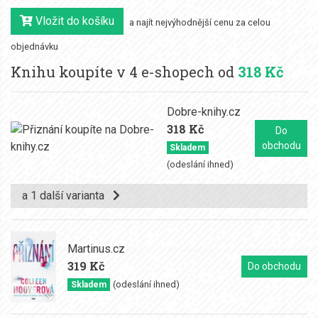
Vložit do košíku
a najít nejvýhodnější cenu za celou
objednávku
Knihu koupíte v 4 e-shopech od
318 Kč
Dobre-knihy.cz
318 Kč
Do
obchodu
Skladem
(odeslání ihned)
a 1 další varianta
Martinus.cz
319 Kč
Do obchodu
(odeslání ihned)
Skladem