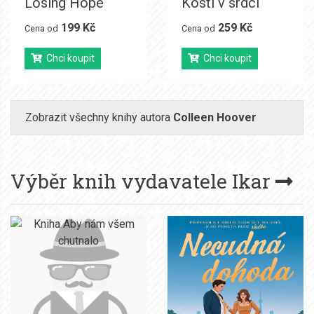
Losing Hope
Kosti v srdci
199 Kč
259 Kč
Cena od
Cena od
Chci koupit
Chci koupit
Zobrazit všechny knihy autora
Colleen Hoover
Výběr knih vydavatele
Ikar