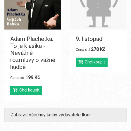
Adam Plachetka:
9. listopad
To je klasika -
278 Kč
Cena od
Nevážné
rozmluvy o vážné
Chci koupit
hudbě
199 Kč
Cena od
Chci koupit
Zobrazit všechny knihy vydavatele
Ikar