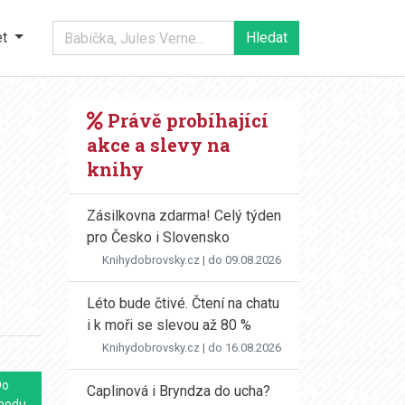
et
Právě probíhající
akce a slevy na
knihy
Zásilkovna zdarma! Celý týden
pro Česko i Slovensko
Knihydobrovsky.cz
| do 09.08.2026
Léto bude čtivé. Čtení na chatu
i k moři se slevou až 80 %
Knihydobrovsky.cz
| do 16.08.2026
Do
Caplinová i Bryndza do ucha?
hodu