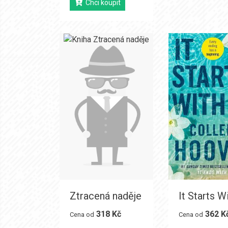
Chci koupit
Ztracená naděje
It Starts W
318 Kč
362 K
Cena od
Cena od