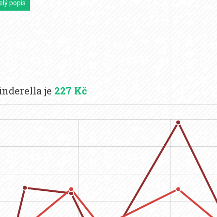
elý popis
nderella je
227 Kč