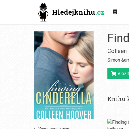
Hledejknihu
.cz
Find
Colleen
Simon &am
Vložit
Knihu k
Vývoj ceny knihy