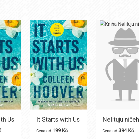
ith Us
It Starts with Us
Nelituju niče
č
199 Kč
394 Kč
Cena od
Cena od