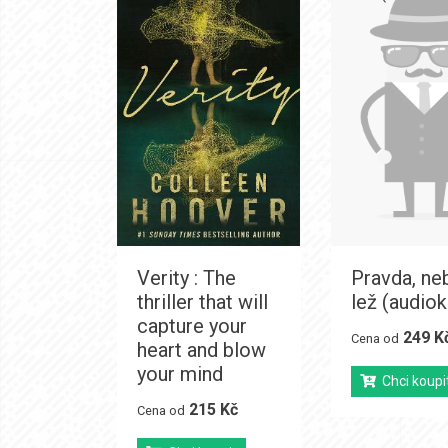
Verity : The
Pravda, ne
thriller that will
lež (audiok
capture your
249 K
Cena od
heart and blow
your mind
Chci koupi
215 Kč
Cena od