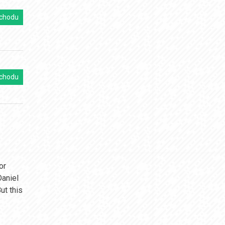
chodu
chodu
or
Daniel
ut this