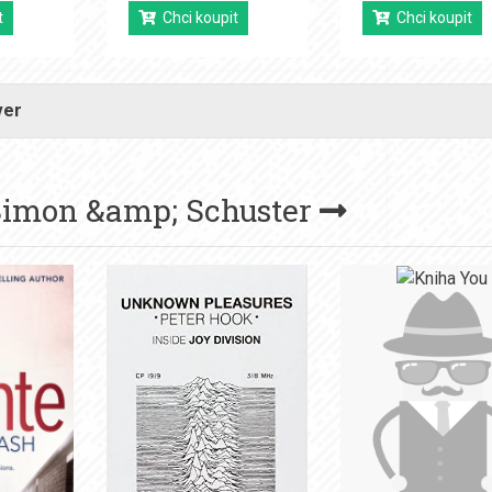
t
Chci koupit
Chci koupit
ver
imon &amp; Schuster