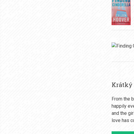
Krátký
From the b
happily ev
and the gi
love has co