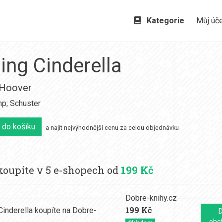
Kategorie
Můj úč
ing Cinderella
 Hoover
p; Schuster
 do košíku
a najít nejvýhodnější cenu za celou objednávku
oupíte v 5 e-shopech od
199 Kč
Dobre-knihy.cz
199 Kč
obc