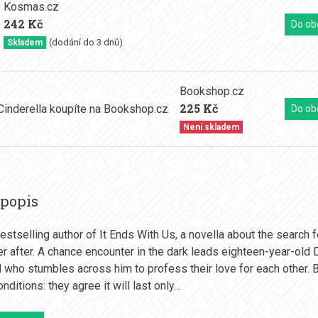
Kosmas.cz
242 Kč
Do ob
(dodání do 3 dnů)
Skladem
Bookshop.cz
225 Kč
Do ob
Není skladem
 popis
estselling author of It Ends With Us, a novella about the search f
er after. A chance encounter in the dark leads eighteen-year-old 
rl who stumbles across him to profess their love for each other. B
nditions: they agree it will last only…