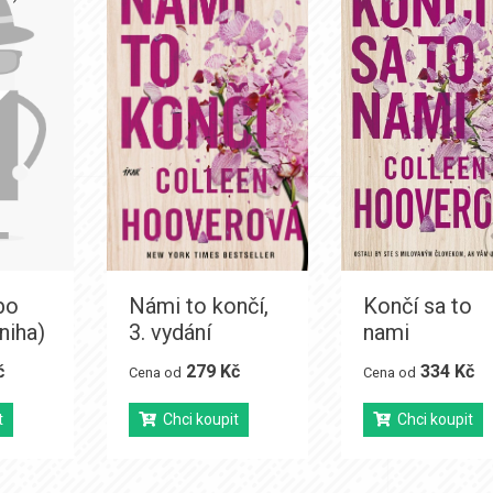
bo
Námi to končí,
Končí sa to
niha)
3. vydání
nami
č
279 Kč
334 Kč
Cena od
Cena od
t
Chci koupit
Chci koupit