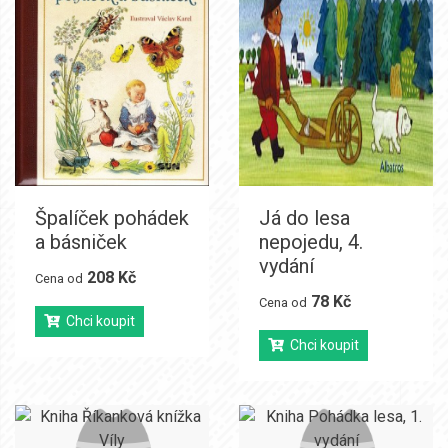
Špalíček pohádek
Já do lesa
a básniček
nepojedu, 4.
vydání
208 Kč
Cena od
78 Kč
Cena od
Chci koupit
Chci koupit