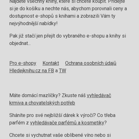
Najděte všechny knihy, které si chcete koupit. Přidejte
si je do košíku a nechte nás, abychom porovnali ceny a
dostupnost e-shopů s knihami a zobrazili Vám ty
nejvýhodnější nabídky!
Pak již stačí jen přejít do vybraného e-shopu a knihy si
objednat...
Pro e-shopy
Kontakt
Ochrana osobních údajů
Hledejknihu.cz na FB
a
TW
Máte domácí mazlíčky? Zkuste náš
vyhledávač
krmiva a chovatelských potřeb
Sháníte pro své nejbližší dárek k výročí? Co třeba
parfém z
vyhledávače parfémů a kosmetiky
?
Chcete si vychutnat vaše oblíbené víno nebo si