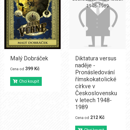
Malý Dobráček
Diktatura versus
naděje -
399 Kč
Cena od
Pronásledování
římskokatolické
Chci koupit
církve v
Československu
v letech 1948-
1989
212 Kč
Cena od