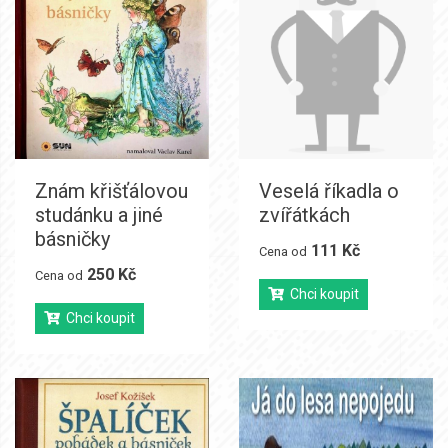
Znám křišťálovou
Veselá říkadla o
studánku a jiné
zvířátkách
básničky
111 Kč
Cena od
250 Kč
Cena od
Chci koupit
Chci koupit