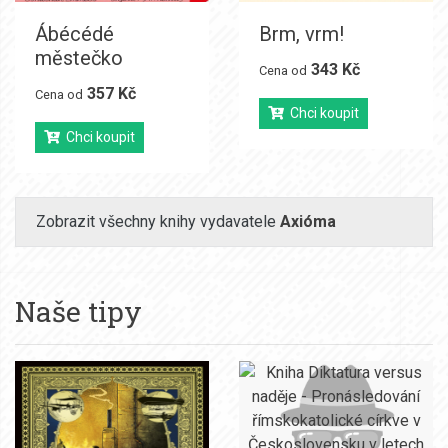
Ábécédé
Brm, vrm!
městečko
343 Kč
Cena od
357 Kč
Cena od
Chci koupit
Chci koupit
Zobrazit všechny knihy vydavatele
Axióma
Naše tipy