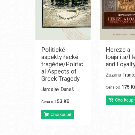
Politické
Hereze a
aspekty řecké
loajalita/H
tragédie/Politic
and Loyalt
al Aspects of
Zuzana Frant
Greek Tragedy
175 K
Cena od
Jaroslav Daneš
Chci koupi
53 Kč
Cena od
Chci koupit