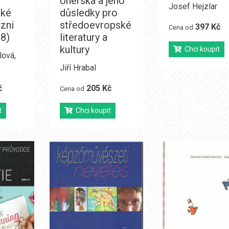
Uherska a jeho
Josef Hejzlar
ské
důsledky pro
lzni
středoevropské
397 Kč
Cena od
8)
literatury a
kultury
Chci koupit
lová
,
Jiří Hrabal
č
205 Kč
Cena od
t
Chci koupit