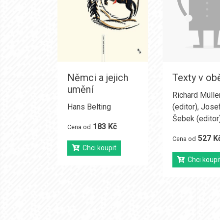
Němci a jejich
Texty v ob
umění
Richard Mülle
Hans Belting
(editor)
,
Jose
Šebek (editor
183 Kč
Cena od
527 K
Cena od
Chci koupit
Chci koupi