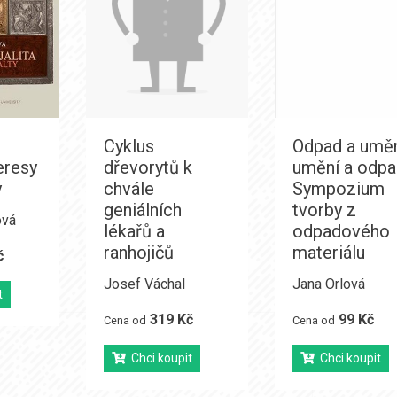
Cyklus
Odpad a uměn
eresy
dřevorytů k
umění a odpa
y
chvále
Sympozium
geniálních
tvorby z
ová
lékařů a
odpadového
ranhojičů
materiálu
č
Josef Váchal
Jana Orlová
t
319 Kč
99 Kč
Cena od
Cena od
Chci koupit
Chci koupit