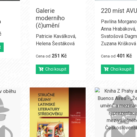
Galerie
220 míst AV
moderního
a
Pavlína Morgano
(č)umění
Anna Hrabáková
,
č
Patricie Kaválková
,
Svatošová Dagm
Helena Šestáková
Zuzana Krišková
t
251 Kč
401 Kč
Cena od
Cena od
Chci koupit
Chci koupit