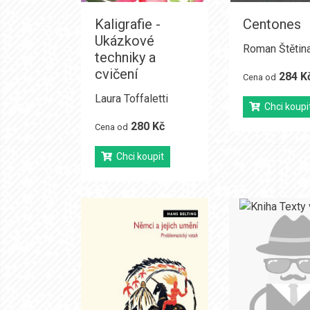
Kaligrafie -
Centones
Ukázkové
Roman Štětin
techniky a
cvičení
284 K
Cena od
Laura Toffaletti
Chci koupi
280 Kč
Cena od
Chci koupit