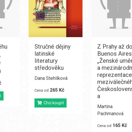
ěhu
Stručné dějiny
Z Prahy až d
latinské
Buenos Aires
r
literatury
„Ženské uměn
f
středověku
a mezinárodn
)
reprezentac
Dana Stehlíková
meziválečné
č
Českosloven
265 Kč
Cena od
a
t
Chci koupit
Martina
Pachmanová
165 Kč
Cena od