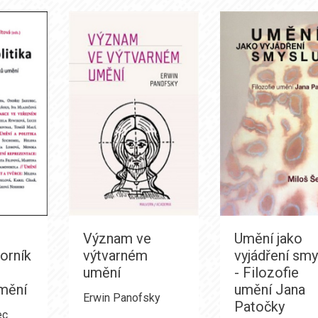
Význam ve
Umění jako
borník
výtvarném
vyjádření smy
umění
- Filozofie
umění
umění Jana
Erwin Panofsky
Patočky
ec