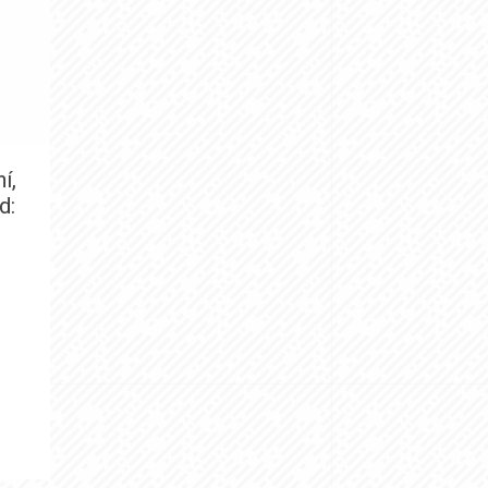
í,
d: