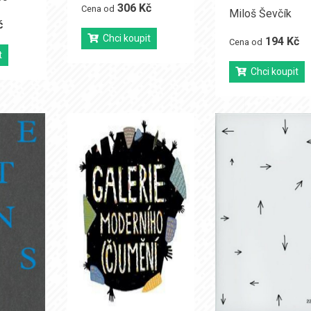
306 Kč
Cena od
Miloš Ševčík
č
Chci koupit
194 Kč
Cena od
t
Chci koupit