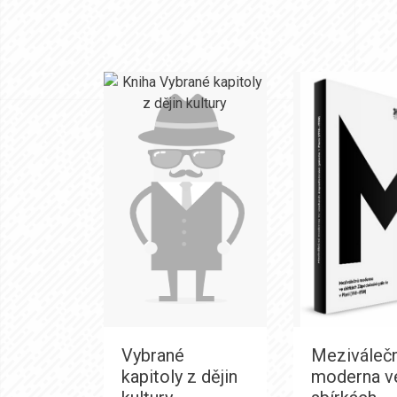
Vybrané
Meziváleč
kapitoly z dějin
moderna v