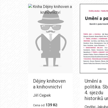
Dějiny knihoven
Umění a
a knihovnictví
politika. S
4. sjezdu
Jiří Cejpek
historiků 
139 Kč
Cena od
Ondřej Jakub