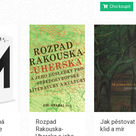
Chci koupit
ná
Rozpad
Jak pěstovat
e
Rakouska-
klid a mír