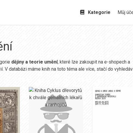
Kategorie
Můj úč
ění
egorie
dějiny a teorie umění
, které lze zakoupit na e-shopech a
ií. V databázi máme knih na toto téma ale více, stačí do vyhledáv