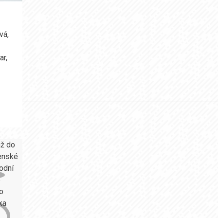
U
vá
,
ar
,