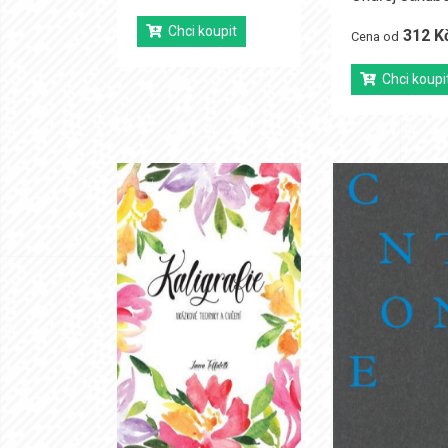
Chci koupit
312 K
Cena od
Chci koupi