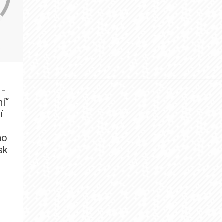
o
 -
í“
í
e
ho
sk