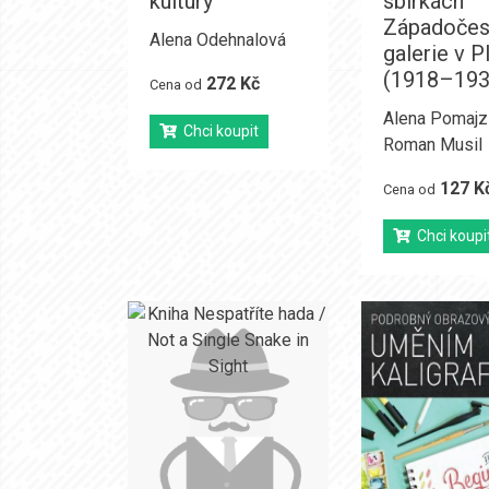
kultury
sbírkách
Západoče
Alena Odehnalová
galerie v P
(1918–193
272 Kč
Cena od
Alena Pomajz
Chci koupit
Roman Musil
127 K
Cena od
Chci koupi