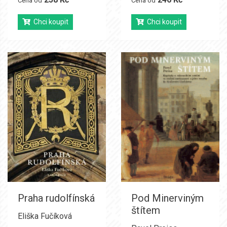
Cena od
Cena od
Chci koupit
Chci koupit
Praha rudolfínská
Pod Minerviným
štítem
Eliška Fučíková