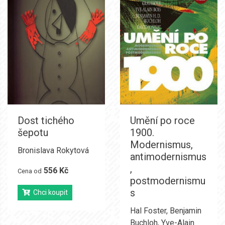
Dost tichého
Umění po roce
šepotu
1900.
Modernismus,
Bronislava Rokytová
antimodernismus
,
556 Kč
Cena od
postmodernismu
s
Chci koupit
Hal Foster
,
Benjamin
Buchloh
,
Yve-Alain