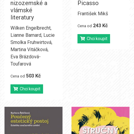
nizozemské a
Picasso
vlámské
František Mikš
literatury
243 Kč
Cena od
Wilken Engelbrecht
,
Lianne Barnard
,
Lucie
Chci koupit
Smolka Fruhwirtová
,
Martina Vitáčková
,
Eva Brázdová-
Toufarová
503 Kč
Cena od
Chci koupit