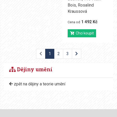
Bois
,
Rosalind
Kraussová
1 492 Kč
Cena od
Chci koupit
1
2
3
Dějiny umění
zpět na dějiny a teorie umění