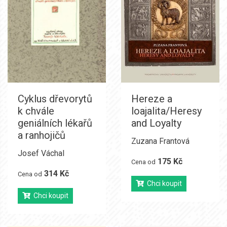
Cyklus dřevorytů
Hereze a
k chvále
loajalita/Heresy
geniálních lékařů
and Loyalty
a ranhojičů
Zuzana Frantová
Josef Váchal
175 Kč
Cena od
314 Kč
Cena od
Chci koupit
Chci koupit