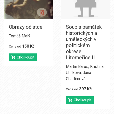
Obrazy očistce
Soupis památek
historických a
Tomáš Malý
uměleckých v
politickém
158 Kč
Cena od
okrese
Litoměřice II.
Chci koupit
Martin Barus
,
Kristina
Uhlíková
,
Jana
Chadimová
397 Kč
Cena od
Chci koupit