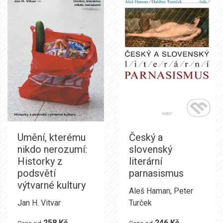
Umění, kterému
Český a
nikdo nerozumí:
slovenský
Historky z
literární
podsvětí
parnasismus
výtvarné kultury
Aleš Haman
,
Peter
Jan H. Vitvar
Turček
258 Kč
246 Kč