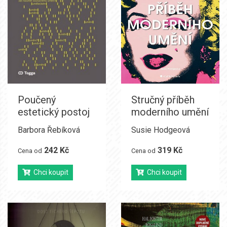
Poučený
Stručný příběh
estetický postoj
moderního umění
Barbora Řebíková
Susie Hodgeová
242 Kč
319 Kč
Cena od
Cena od
Chci koupit
Chci koupit