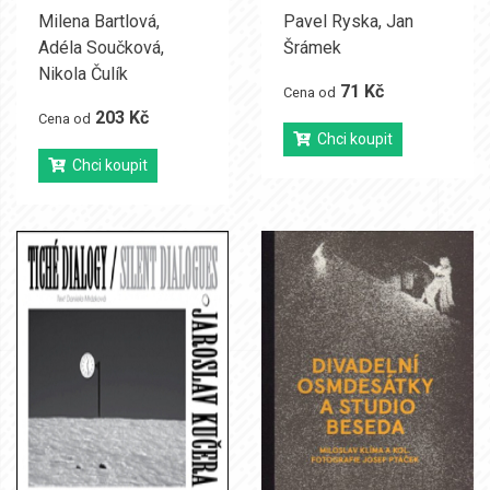
Milena Bartlová
,
Pavel Ryska
,
Jan
Adéla Součková
,
Šrámek
Nikola Čulík
71 Kč
Cena od
203 Kč
Cena od
Chci koupit
Chci koupit