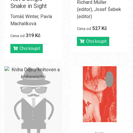
Richard Müller
Snake in Sight
(editor)
,
Josef Šebek
Tomáš Winter
,
Pavla
(editor)
Machalíková
527 Kč
Cena od
319 Kč
Cena od
Chci koupit
Chci koupit