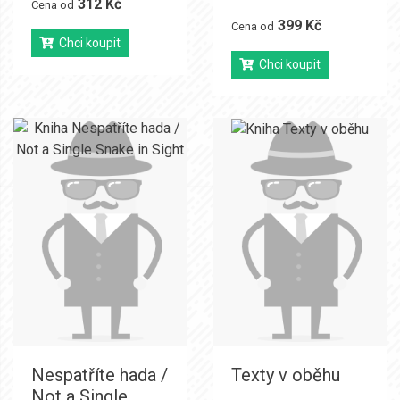
312 Kč
Cena od
399 Kč
Cena od
Chci koupit
Chci koupit
Nespatříte hada /
Texty v oběhu
Not a Single