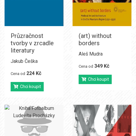
Průzračnost
(art) without
tvorby v zrcadle
borders
literatury
Aleš Mudra
Jakub Češka
349 Kč
Cena od
224 Kč
Cena od
Chci koupit
Chci koupit