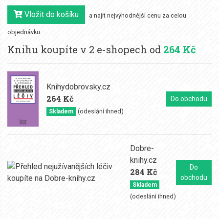
Vložit do košíku
a najít nejvýhodnější cenu za celou
objednávku
Knihu koupíte v 2 e-shopech od
264 Kč
Knihydobrovsky.cz
264 Kč
Do obchodu
(odeslání ihned)
Skladem
Dobre-
knihy.cz
Do
284 Kč
obchodu
Skladem
(odeslání ihned)