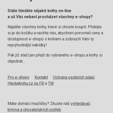
Stále hledáte nějaké knihy on-line
a už Vás nebaví procházet všechny e-shopy?
Najděte všechny knihy, které si chcete koupit. Přidejte
si je do košíku a nechte nás, abychom porovnali ceny a
dostupnost e-shopů s knihami a zobrazili Vám ty
nejvýhodnější nabídky!
Pak již stačí jen přejít do vybraného e-shopu a knihy si
objednat...
Pro e-shopy
Kontakt
Ochrana osobních údajů
Hledejknihu.cz na FB
a
TW
Máte domácí mazlíčky? Zkuste náš
vyhledávač
krmiva a chovatelských potřeb