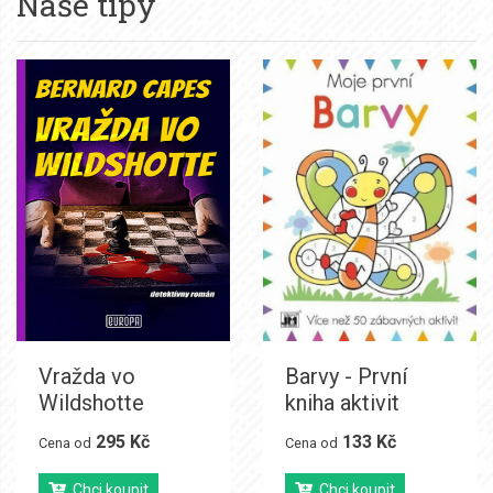
Naše tipy
Vražda vo
Barvy - První
Wildshotte
kniha aktivit
295 Kč
133 Kč
Cena od
Cena od
Chci koupit
Chci koupit