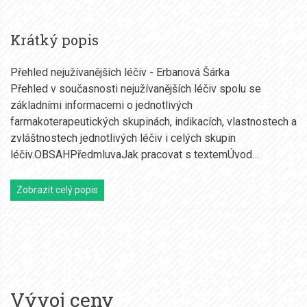
Krátký popis
Přehled nejužívanějších léčiv - Erbanová Šárka
Přehled v současnosti nejužívanějších léčiv spolu se
základními informacemi o jednotlivých
farmakoterapeutických skupinách, indikacích, vlastnostech a
zvláštnostech jednotlivých léčiv i celých skupin
léčiv.OBSAHPředmluvaJak pracovat s textemÚvod…
Zobrazit celý popis
Vývoj ceny