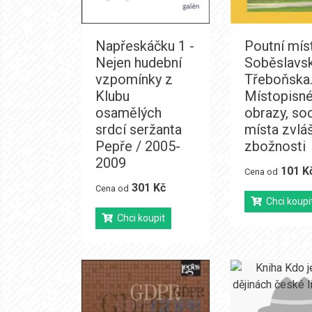
Napřeskáčku 1 -
Poutní mís
Nejen hudební
Soběslavsk
vzpomínky z
Třeboňska
Klubu
Místopisn
osamělých
obrazy, so
srdcí seržanta
místa zvláš
Pepře / 2005-
zbožnosti
2009
101 K
Cena od
301 Kč
Cena od
Chci koupi
Chci koupit