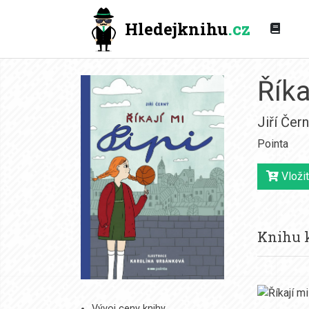
Hledejknihu
.cz
Říka
Jiří Čer
Pointa
Vložit
Knihu k
Vývoj ceny knihy