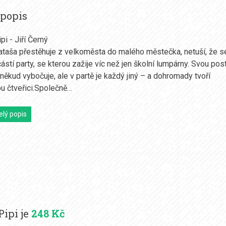
 popis
ipi - Jiří Černý
taša přestěhuje z velkoměsta do malého městečka, netuší, že s
ástí party, se kterou zažije víc než jen školní lumpárny. Svou po
oněkud vybočuje, ale v partě je každý jiný – a dohromady tvoří
u čtveřici.Společně…
elý popis
Pipi je
248 Kč