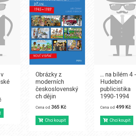
 v
Obrázky z
... na bílém 4 
eské
moderních
Hudební
československý
publicistika
ch dějin
1990-1994
č
365 Kč
499 Kč
Cena od
Cena od
t
Chci koupit
Chci koupit