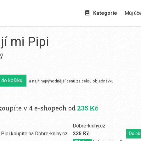
Kategorie
Můj úč
jí mi Pipi
ný
 do košíku
a najít nejvýhodnější cenu za celou objednávku
oupíte v 4 e-shopech od
235 Kč
Dobre-knihy.cz
235 Kč
Do ob