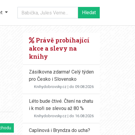
et
Právě probíhající
akce a slevy na
knihy
Zásilkovna zdarma! Celý týden
pro Česko i Slovensko
Knihydobrovsky.cz
| do 09.08.2026
Léto bude čtivé. Čtení na chatu
i k moři se slevou až 80 %
Knihydobrovsky.cz
| do 16.08.2026
chodu
Caplinová i Bryndza do ucha?