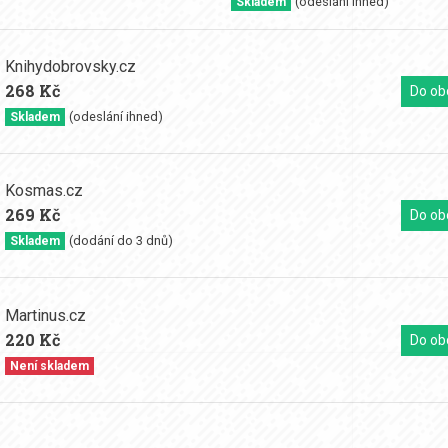
(odeslání ihned)
Skladem
Knihydobrovsky.cz
268 Kč
Do ob
(odeslání ihned)
Skladem
Kosmas.cz
269 Kč
Do ob
(dodání do 3 dnů)
Skladem
Martinus.cz
220 Kč
Do ob
Není skladem