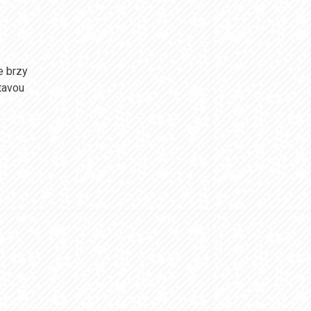
e brzy
stavou