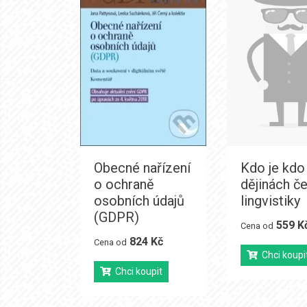
Obecné nařízení
Kdo je kdo
o ochraně
dějinách č
osobních údajů
lingvistiky
(GDPR)
559 K
Cena od
824 Kč
Cena od
Chci koupi
Chci koupit