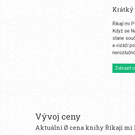
Krátký
Říkají mi P
Když se Na
stane souč
a vizáží p
nerozlučno
Zobrazit c
Vývoj ceny
Aktuální Ø cena knihy Říkají mi 