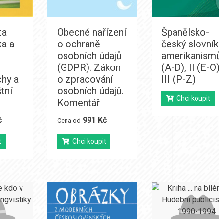
ta
Obecné nařízení
Španělsko-
a a
o ochraně
český slovník
.
osobních údajů
amerikanismů
é
(GDPR). Zákon
(A-D), II (E-O)
chy a
o zpracování
III (P-Z)
tní
osobních údajů.
Chci koupit
Komentář
č
991 Kč
Cena od
t
Chci koupit