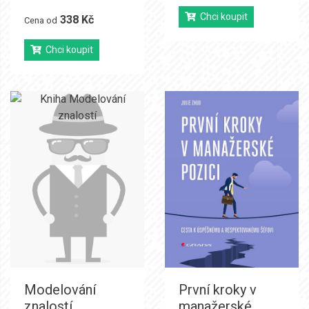
Chci koupit
338 Kč
Cena od
Chci koupit
Modelování
První kroky v
znalostí
manažerské