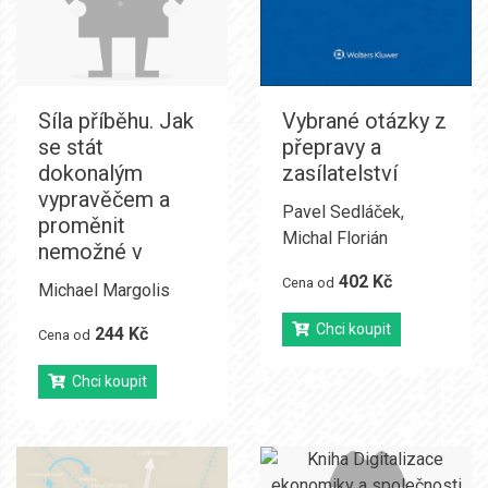
Síla příběhu. Jak
Vybrané otázky z
se stát
přepravy a
dokonalým
zasílatelství
vypravěčem a
Pavel Sedláček
,
proměnit
Michal Florián
nemožné v
402 Kč
Cena od
Michael Margolis
Chci koupit
244 Kč
Cena od
Chci koupit