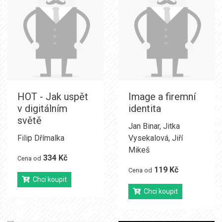
HOT - Jak uspět
Image a firemní
v digitálním
identita
světě
Jan Binar
,
Jitka
Filip Dřímalka
Vysekalová
,
Jiří
Mikeš
334 Kč
Cena od
119 Kč
Cena od
Chci koupit
Chci koupit