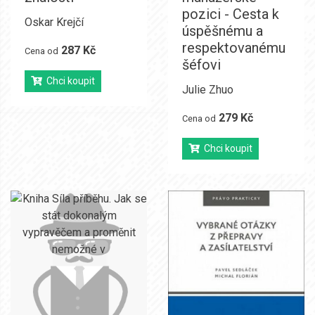
pozici - Cesta k
Oskar Krejčí
úspěšnému a
respektovanému
287 Kč
Cena od
šéfovi
Chci koupit
Julie Zhuo
279 Kč
Cena od
Chci koupit