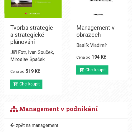
Tvorba strategie
Management v
a strategické
obrazech
plánování
Baslík Vladimír
Jiří Fotr
,
Ivan Souček
,
194 Kč
Cena od
Miroslav Špaček
Chci koupit
519 Kč
Cena od
Chci koupit
Management v podnikání
zpět na management