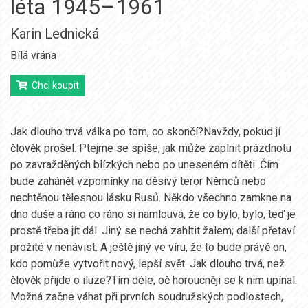
léta 1945–1961
Karin Lednická
Bílá vrána
Chci koupit
Jak dlouho trvá válka po tom, co skončí?Navždy, pokud jí
člověk prošel. Ptejme se spíše, jak může zaplnit prázdnotu
po zavražděných blízkých nebo po uneseném dítěti. Čím
bude zahánět vzpomínky na děsivý teror Němců nebo
nechtěnou tělesnou lásku Rusů. Někdo všechno zamkne na
dno duše a ráno co ráno si namlouvá, že co bylo, bylo, teď je
prostě třeba jít dál. Jiný se nechá zahltit žalem; další přetaví
prožité v nenávist. A ještě jiný ve víru, že to bude právě on,
kdo pomůže vytvořit nový, lepší svět. Jak dlouho trvá, než
člověk přijde o iluze?Tím déle, oč horoucněji se k nim upínal.
Možná začne váhat při prvních soudružských podlostech,