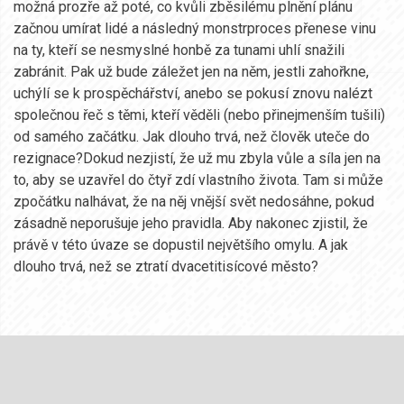
možná prozře až poté, co kvůli zběsilému plnění plánu
začnou umírat lidé a následný monstrproces přenese vinu
na ty, kteří se nesmyslné honbě za tunami uhlí snažili
zabránit. Pak už bude záležet jen na něm, jestli zahořkne,
uchýlí se k prospěchářství, anebo se pokusí znovu nalézt
společnou řeč s těmi, kteří věděli (nebo přinejmenším tušili)
od samého začátku. Jak dlouho trvá, než člověk uteče do
rezignace?Dokud nezjistí, že už mu zbyla vůle a síla jen na
to, aby se uzavřel do čtyř zdí vlastního života. Tam si může
zpočátku nalhávat, že na něj vnější svět nedosáhne, pokud
zásadně neporušuje jeho pravidla. Aby nakonec zjistil, že
právě v této úvaze se dopustil největšího omylu. A jak
dlouho trvá, než se ztratí dvacetitisícové město?