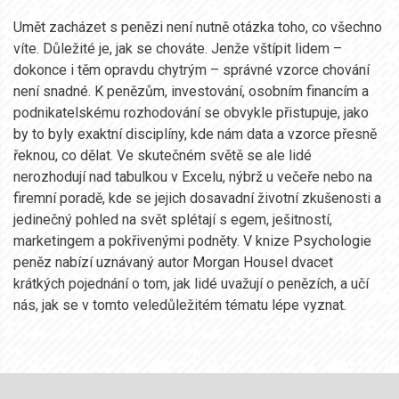
Umět zacházet s penězi není nutně otázka toho, co všechno
víte. Důležité je, jak se chováte. Jenže vštípit lidem –
dokonce i těm opravdu chytrým – správné vzorce chování
není snadné. K penězům, investování, osobním financím a
podnikatelskému rozhodování se obvykle přistupuje, jako
by to byly exaktní disciplíny, kde nám data a vzorce přesně
řeknou, co dělat. Ve skutečném světě se ale lidé
nerozhodují nad tabulkou v Excelu, nýbrž u večeře nebo na
firemní poradě, kde se jejich dosavadní životní zkušenosti a
jedinečný pohled na svět splétají s egem, ješitností,
marketingem a pokřivenými podněty. V knize Psychologie
peněz nabízí uznávaný autor Morgan Housel dvacet
krátkých pojednání o tom, jak lidé uvažují o penězích, a učí
nás, jak se v tomto veledůležitém tématu lépe vyznat.