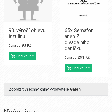
90. výročí objevu
65x Semafor
inzulinu
aneb Z
divadelního
93 Kč
Cena od
deníčku
Chci koupit
291 Kč
Cena od
Chci koupit
Zobrazit všechny knihy vydavatele
Galén
Naše tipy