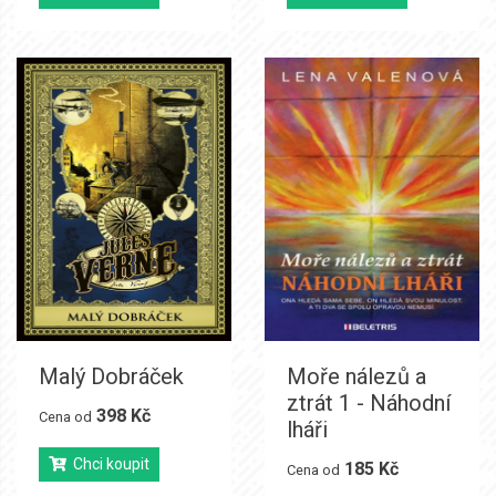
Malý Dobráček
Moře nálezů a
ztrát 1 - Náhodní
398 Kč
Cena od
lháři
Chci koupit
185 Kč
Cena od