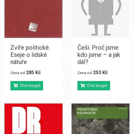
Zvíře politické.
Češi. Proč jsme
Eseje o lidské
kdo jsme – a jak
nátuře
dál?
285 Kč
253 Kč
Cena od
Cena od
Chci koupit
Chci koupit