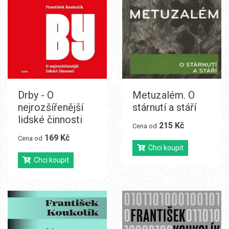
Drby - O
Metuzalém. O
nejrozšířenější
stárnutí a stáří
lidské činnosti
215 Kč
Cena od
169 Kč
Cena od
Chci koupit
Chci koupit