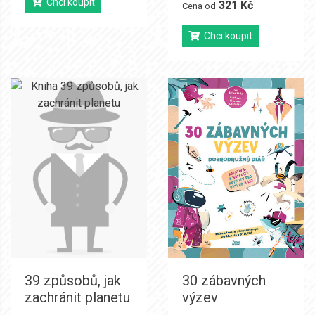
Chci koupit
321 Kč
Cena od
Chci koupit
39 způsobů, jak
30 zábavných
zachránit planetu
výzev