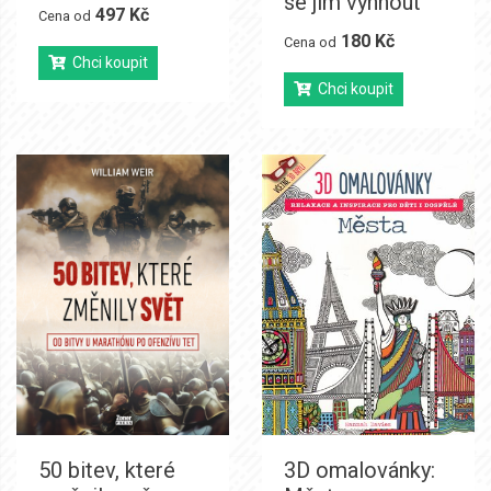
se jim vyhnout
497 Kč
Cena od
180 Kč
Cena od
Chci koupit
Chci koupit
50 bitev, které
3D omalovánky: