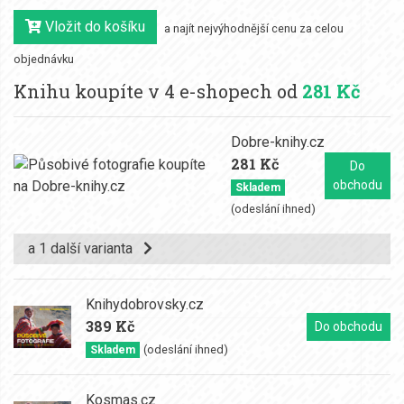
Vložit do košíku
a najít nejvýhodnější cenu za celou
objednávku
Knihu koupíte v 4 e-shopech od
281 Kč
Dobre-knihy.cz
281 Kč
Do
obchodu
Skladem
(odeslání ihned)
a 1 další varianta
Knihydobrovsky.cz
389 Kč
Do obchodu
(odeslání ihned)
Skladem
Kosmas.cz