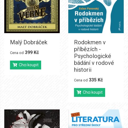
Malý Dobráček
Rodokmen v
příbězích -
399 Kč
Cena od
Psychologické
bádání v rodové
Chci koupit
historii
335 Kč
Cena od
Chci koupit