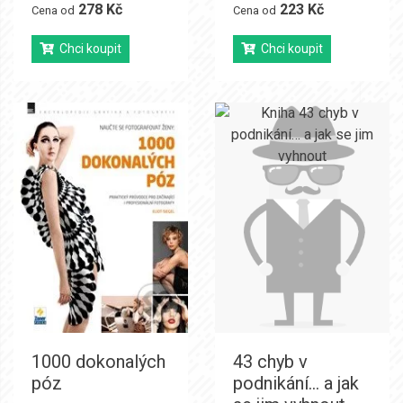
278 Kč
223 Kč
Cena od
Cena od
Chci koupit
Chci koupit
1000 dokonalých
43 chyb v
póz
podnikání… a jak