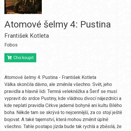
Atomové šelmy 4: Pustina
František Kotleta
Fobos
Chci koupit
Atomové šelmy 4: Pustina - František Kotleta
Válka skončila dávno, ale změnila všechno. Svět, jeho
pravidla a hlavně lidi. Temná velekněžka a Šerif se musí
vypravit do srdce Pustiny, kde vládnou divocí nájezdníci a
kde neplatí pravidla Církve jaderné bohyně ani kultu Bílého
boha. Někde tam se skrývá to nejcennější, za co stojí ještě
bojovat. A také tajemství, která mohou změnit úplně
všechno. Tahle postapo jízda bude tak rychlá a zběsilá, že