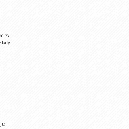
h“. Za
íklady
je