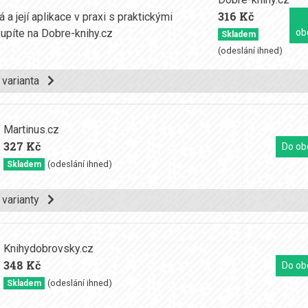
316 Kč
ob
Skladem
(odeslání ihned)
í varianta
Martinus.cz
327 Kč
Do ob
(odeslání ihned)
Skladem
í varianty
Knihydobrovsky.cz
348 Kč
Do ob
(odeslání ihned)
Skladem