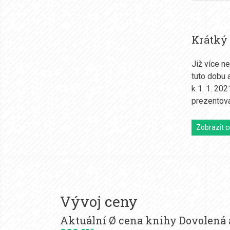
Krátký
Již více n
tuto dobu a
k 1. 1. 20
prezentova
Zobrazit c
Vývoj ceny
Aktuální Ø cena knihy Dovolená a 