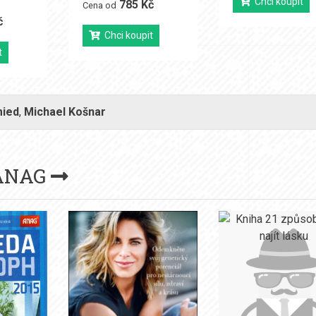
Chci koupit
785 Kč
Cena od
č
Chci koupit
t
ied
,
Michael Košnar
ANAG