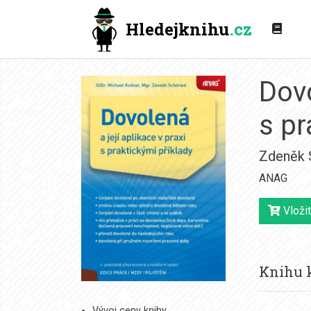
Hledejknihu
.cz
Dovo
s pr
Zdeněk 
ANAG
Vložit
Knihu k
Vývoj ceny knihy