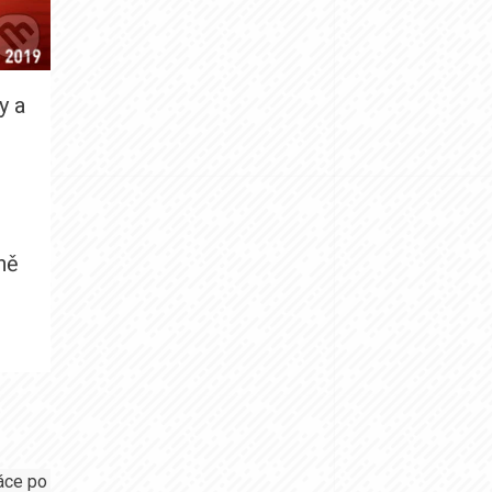
y a
e
i
ně