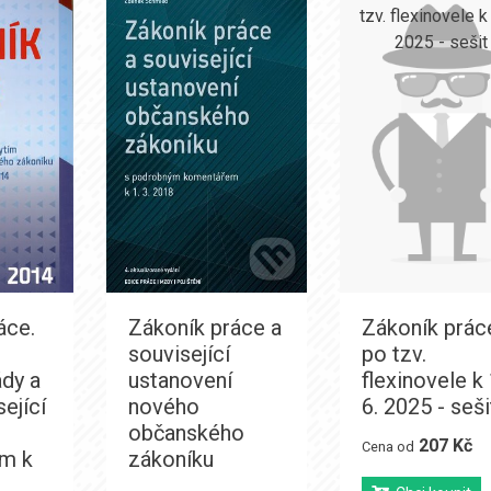
áce.
Zákoník práce a
Zákoník prác
související
po tzv.
ády a
ustanovení
flexinovele k 
sející
nového
6. 2025 - seši
občanského
207 Kč
Cena od
m k
zákoníku