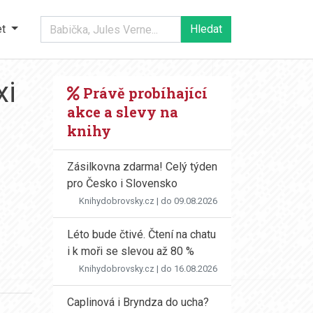
et
xi
Právě probíhající
akce a slevy na
knihy
Zásilkovna zdarma! Celý týden
pro Česko i Slovensko
Knihydobrovsky.cz
| do 09.08.2026
Léto bude čtivé. Čtení na chatu
i k moři se slevou až 80 %
Knihydobrovsky.cz
| do 16.08.2026
Caplinová i Bryndza do ucha?