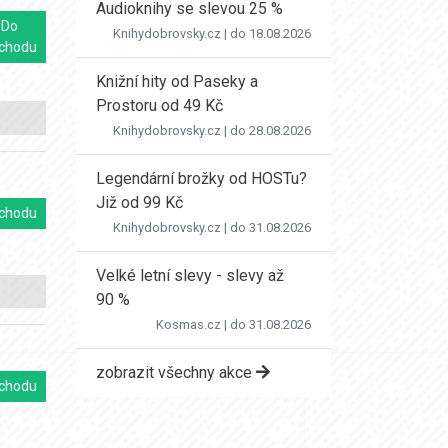
Audioknihy se slevou 25 %
Do
Knihydobrovsky.cz
| do 18.08.2026
chodu
Knižní hity od Paseky a
Prostoru od 49 Kč
Knihydobrovsky.cz
| do 28.08.2026
Legendární brožky od HOSTu?
Již od 99 Kč
chodu
Knihydobrovsky.cz
| do 31.08.2026
Velké letní slevy - slevy až
90 %
Kosmas.cz
| do 31.08.2026
zobrazit všechny akce
chodu