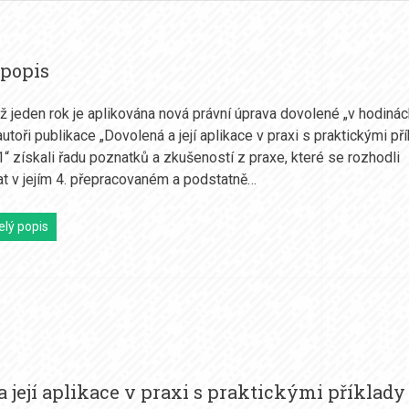
 popis
ež jeden rok je aplikována nová právní úprava dovolené „v hodinác
utoři publikace „Dovolená a její aplikace v praxi s praktickými př
21“ získali řadu poznatků a zkušeností z praxe, které se rozhodli
t v jejím 4. přepracovaném a podstatně…
elý popis
její aplikace v praxi s praktickými příklady 