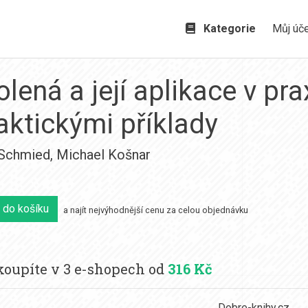
Kategorie
Můj úč
lená a její aplikace v pra
aktickými příklady
Schmied
,
Michael Košnar
 do košíku
a najít nejvýhodnější cenu za celou objednávku
oupíte v 3 e-shopech od
316 Kč
Dobre-knihy.cz