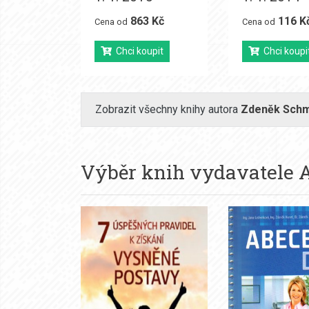
863 Kč
116 K
Cena od
Cena od
Chci koupit
Chci koupi
Zobrazit všechny knihy autora
Zdeněk Schm
Výběr knih vydavatele