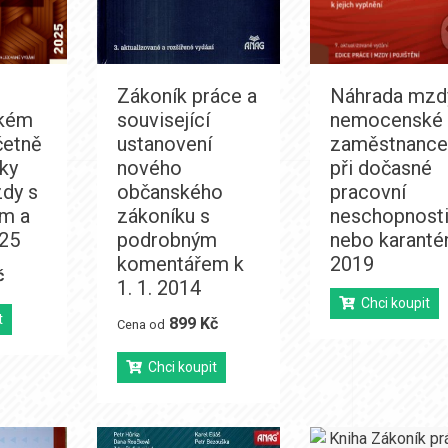
Zákoník práce a
Náhrada mzd
kém
související
nemocenské
četně
ustanovení
zaměstnanc
ky
nového
při dočasné
dy s
občanského
pracovní
m a
zákoníku s
neschopnost
025
podrobným
nebo karanté
komentářem k
2019
č
1. 1. 2014
Chci koupit
t
899 Kč
Cena od
Chci koupit