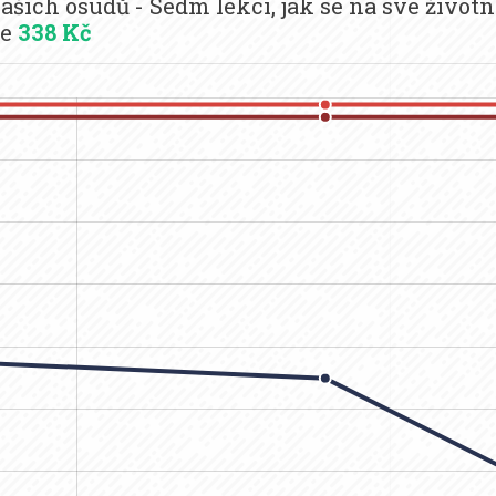
šich osudů - Sedm lekcí, jak se na své životn
je
338 Kč