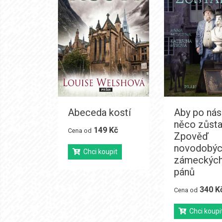
Abeceda kostí
Aby po nás
něco zůsta
149 Kč
Cena od
Zpověď
novodobýc
Chci koupit
zámeckýc
pánů
340 K
Cena od
Chci koupi