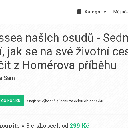
Kategorie
Můj úč
ssea našich osudů - Sed
í, jak se na své životní ce
čit z Homérova příběhu
á Sam
 do košíku
a najít nejvýhodnější cenu za celou objednávku
oupíte v 3 e-shopech od
299 Kč