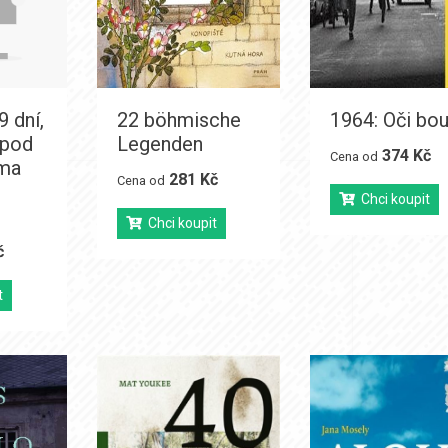
 dní,
22 böhmische
1964: Oči bo
 pod
Legenden
374 Kč
Cena od
ama
281 Kč
Cena od
Chci koupit
Chci koupit
č
t