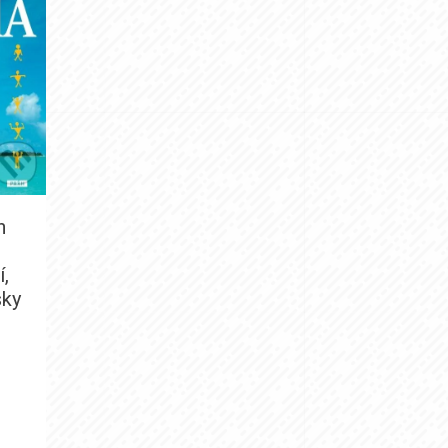
h
í,
sky