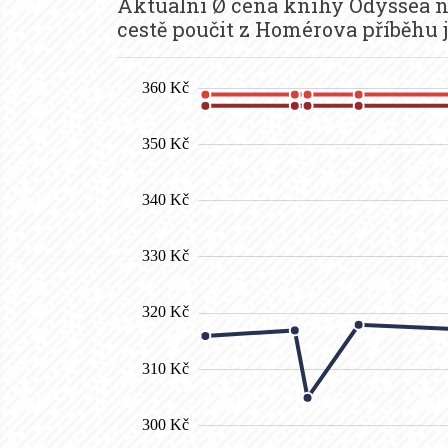
Aktuální Ø cena knihy Odyssea na
cestě poučit z Homérova příběhu 