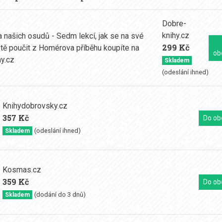
Dobre-
knihy.cz
299 Kč
ob
Skladem
(odeslání ihned)
Knihydobrovsky.cz
357 Kč
Do ob
(odeslání ihned)
Skladem
Kosmas.cz
359 Kč
Do ob
(dodání do 3 dnů)
Skladem