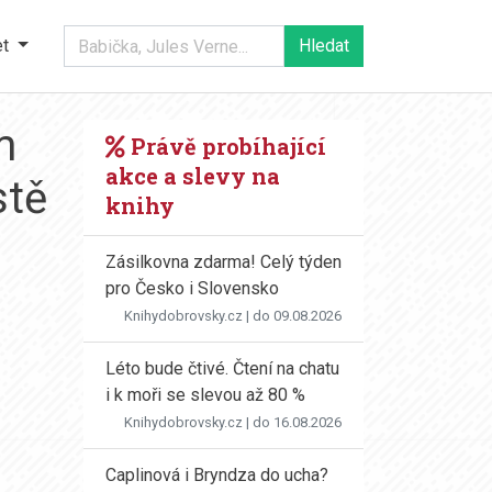
et
m
Právě probíhající
akce a slevy na
stě
knihy
Zásilkovna zdarma! Celý týden
pro Česko i Slovensko
Knihydobrovsky.cz
| do 09.08.2026
Léto bude čtivé. Čtení na chatu
i k moři se slevou až 80 %
Knihydobrovsky.cz
| do 16.08.2026
Caplinová i Bryndza do ucha?