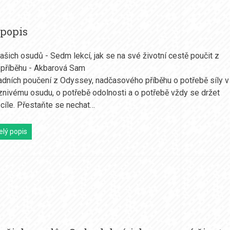
 popis
šich osudů - Sedm lekcí, jak se na své životní cestě poučit z
příběhu - Akbarová Sam
ních poučení z Odyssey, nadčasového příběhu o potřebě síly v 
íznivému osudu, o potřebě odolnosti a o potřebě vždy se držet
cíle. Přestaňte se nechat…
elý popis