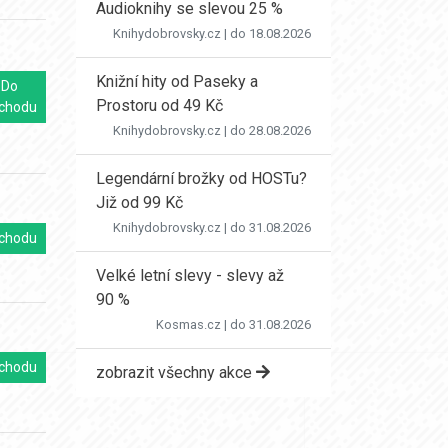
Audioknihy se slevou 25 %
Knihydobrovsky.cz
| do 18.08.2026
Knižní hity od Paseky a
Do
Prostoru od 49 Kč
chodu
Knihydobrovsky.cz
| do 28.08.2026
Legendární brožky od HOSTu?
Již od 99 Kč
Knihydobrovsky.cz
| do 31.08.2026
chodu
Velké letní slevy - slevy až
90 %
Kosmas.cz
| do 31.08.2026
chodu
zobrazit všechny akce