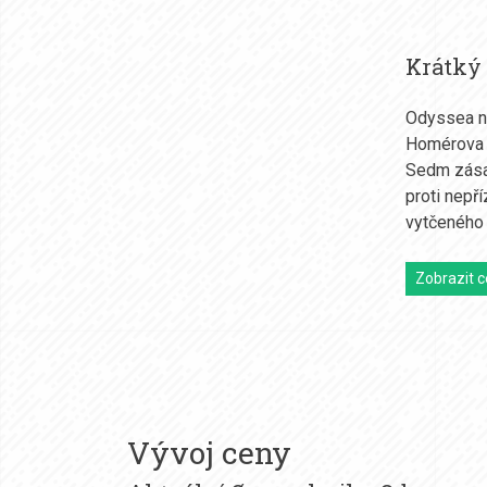
Krátký
Odyssea na
Homérova 
Sedm zásad
proti nepř
vytčeného 
Zobrazit c
Vývoj ceny