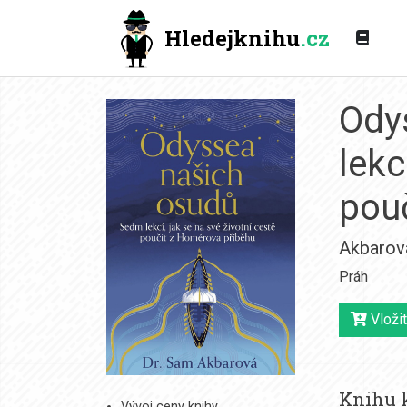
Hledejknihu
.cz
Ody
lekc
pou
Akbarov
Práh
Vložit
Knihu k
Vývoj ceny knihy