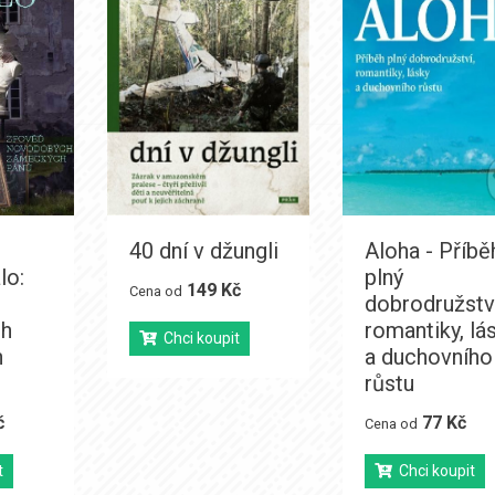
40 dní v džungli
Aloha - Příbě
lo:
plný
149 Kč
Cena od
dobrodružstv
h
romantiky, lá
Chci koupit
h
a duchovního
růstu
č
77 Kč
Cena od
t
Chci koupit