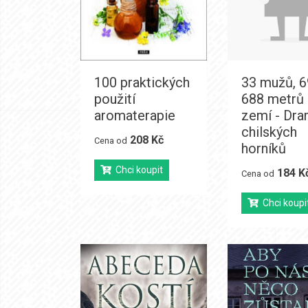
100 praktických
33 mužů, 69
použití
688 metrů
aromaterapie
zemí - Dr
chilských
208 Kč
Cena od
horníků
Chci koupit
184 K
Cena od
Chci koupi